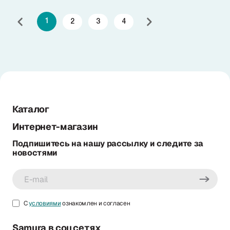
понимать, что на данный
кухонный прибор при
1
2
3
4
регулярном
использовании ложится
высокая нагрузка.
Каталог
Интернет-магазин
Подпишитесь на нашу рассылку и следите за
новостями
С
условиями
ознакомлен и согласен
Samura в соцсетях