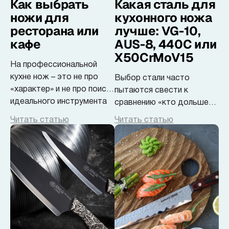
Как выбрать
Какая сталь для
ножи для
кухонного ножа
ресторана или
лучше: VG-10,
кафе
AUS-8, 440C или
X50CrMoV15
На профессиональной
кухне нож – это не про
Выбор стали часто
«характер» и не про поиск
пытаются свести к
идеального инструмента
сравнению «кто дольше
держит заточку» или «что
Читать статью
Читать статью
считается премиумом».