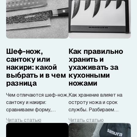
Доставка
О нас
Шеф-нож,
Как правильно
сантоку или
хранить и
+7 (985) 682 65 26
Интернет-магазин (пн-пт 9-18)
накири: какой
ухаживать за
выбрать и в чем
кухонными
+7 (495) 280 73 80
разница
ножами
Интернет-магазин
Чем отличаются шеф-нож,
Как хранение влияет на
Problem@samura.ru
сантоку и накири:
остроту ножа и срок
По вопросам качества
сравниваем форму,
службы. Разбираем
способы реза и
ошибки, простой уход и
Читать статью
Читать статью
назначение. Разбираемся,
удобные способы
какой нож подойдёт для
хранения — магнитные