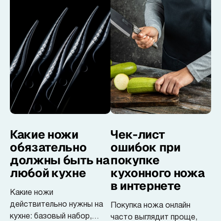
Samura в соцсетях
кухни с учётом задач и
держатели и подставки.
привычного стиля работы.
Какие ножи
Чек-лист
обязательно
ошибок при
должны быть на
покупке
любой кухне
кухонного ножа
в интернете
Какие ножи
действительно нужны на
Покупка ножа онлайн
кухне: базовый набор,
часто выглядит проще,