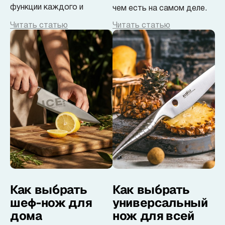
функции каждого и
чем есть на самом деле.
ошибки при выборе.
Читать статью
Читать статью
Разбираем, как собрать
удобный комплект без
лишних покупок.
Как выбрать
Как выбрать
шеф-нож для
универсальный
дома
нож для всей