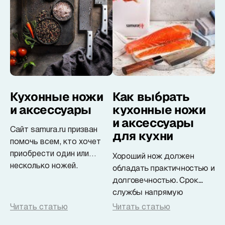
Кухонные ножи
Как выбрать
и аксессуары
кухонные ножи
и аксессуары
Сайт samura.ru призван
для кухни
помочь всем, кто хочет
приобрести один или
Хороший нож должен
несколько ножей.
обладать практичностью и
долговечностью. Срок
службы напрямую
зависит от надежности
Читать статью
Читать статью
производителя. Важно