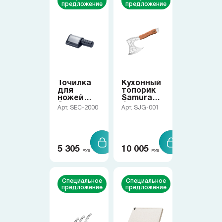
Samura в соцсетях
предложение
предложение
Точилка
Кухонный
для
топорик
ножей
Samura
Samura
Juggernaut
Арт. SEC-2000
Арт. SJG-001
5 305
10 005
РУБ
РУБ
Специальное
Специальное
предложение
предложение