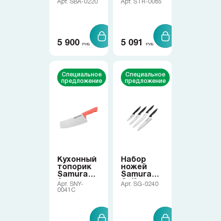
Арт. SBA-0220
Арт. STR-0085
Коллекции
Ножи по видам
5 900
5 091
РУБ
РУБ
Ножи по назначению
Специальное
Специальное
предложение
предложение
Наборы
Популярные подборки
Аксессуары
Кухонный
Набор
топорик
ножей
Samura
Samura
Arny
Golf
Арт. SNY-
Арт. SG-0240
Подарочные карты
0041C
Спецпредложения и уценка