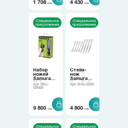
1 708
4 430
РУБ
РУБ
Доставка
Специальное
Специальное
предложение
предложение
О нас
+7 (985) 682 65 26
Интернет-магазин (пн-пт 9-18)
Набор
Стейк-
+7 (495) 280 73 80
ножей
нож
Интернет-магазин
Samura
Samura
Mojo
Hannibal
Арт. SMJ-
Арт. SHN-0280
0280B
Problem@samura.ru
По вопросам качества
9 800
4 800
РУБ
РУБ
Специальное
Специальное