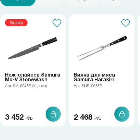
Уценка
Нож-слайсер Samura
Вилка для мяса
Mo-V Stonewash
Samura Harakiri
Арт. SM-0045B (Уценка)
Арт. SHR-0065B
3 452
2 468
РУБ
РУБ