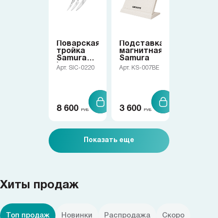
Поварская
Подставка
тройка
магнитная
Samura
Samura
Ice
Арт. SIC-0220
Арт. KS-007BE
8 600
3 600
РУБ
РУБ
Показать еще
Хиты продаж
Топ продаж
Новинки
Распродажа
Скоро