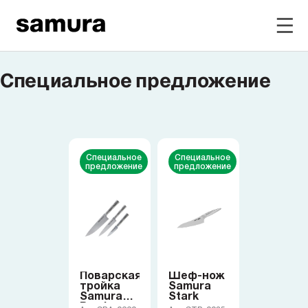
Специальное предложение
Избранное
Войти в личный кабинет
Каталог
Специальное
Специальное
предложение
предложение
Смотреть весь каталог
Новинки
NEW
Поварская
Шеф-нож
Распродажа
тройка
Samura
Samura
Stark
Bamboo