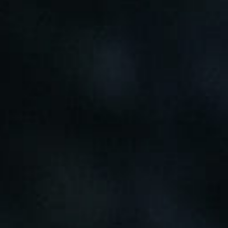
Доставка
О нас
+7 (985) 682 65 26
Интернет-магазин (пн-пт 9-18)
+7 (495) 280 73 80
Интернет-магазин
Problem@samura.ru
По вопросам качества