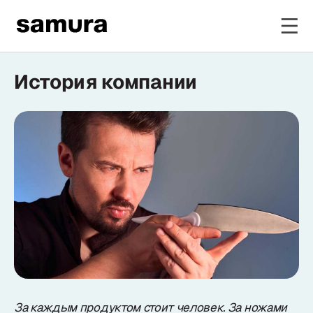
История компании
Избранное
Войти в личный кабинет
Каталог
Смотреть весь каталог
Новинки
NEW
Распродажа
За каждым продуктом стоит человек.
За ножами