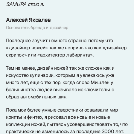
SAMURA стою я.
Коллекции
Алексей Яковлев
Ножи по видам
Основатель бренда и дизайнер
Последнее звучит немного странно, потому что
Ножи по назначению
«дизайнер ножей» так же непривычно как «дизайнер
скрипок» или «архитектор лабиринта».
Наборы
Тем не менее, дизайн ножей так же сложен как и
искусство кулинарии, которым я увлекаюсь уже
Популярные подборки
много лет, еще с тех пор, когда слово Мишлен у
большинства людей вызывало исключительно
образ автомобильных шин.
Аксессуары
Пока мои более умные сверстники осваивали мир
Подарочные карты
крипты и финтех, я рисовал все новые и новые
коллекции ножей, пытаясь усовершенствовать то, что
практически не изменилось за последние 3000 лет.
Спецпредложения и уценка