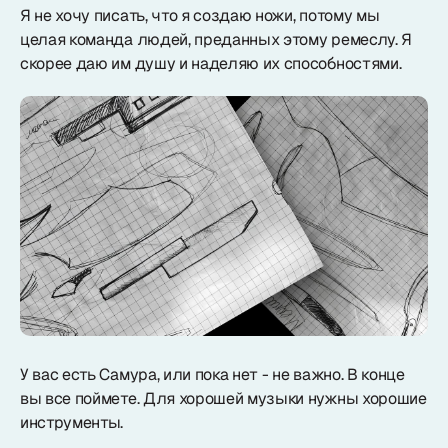
Я не хочу писать, что я создаю ножи, потому мы
целая команда людей, преданных этому ремеслу. Я
Доставка
скорее даю им душу и наделяю их способностями.
О нас
+7 (985) 682 65 26
Интернет-магазин (пн-пт 9-18)
+7 (495) 280 73 80
Интернет-магазин
Problem@samura.ru
По вопросам качества
У вас есть Самура, или пока нет - не важно. В конце
вы все поймете. Для хорошей музыки нужны хорошие
инструменты.