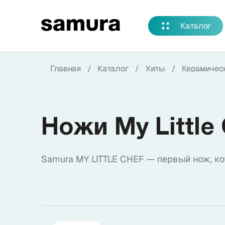
Избранное
Каталог
Войти в личный кабинет
Главная
/
Каталог
/
Хиты
/
Керамичес
Каталог
Смотреть весь каталог
Ножи My Little
Новинки
NEW
Samura MY LITTLE CHEF — первый нож, ко
Распродажа
Коллекции