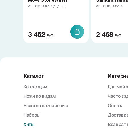
Mo-V Stonewash
Samura Haraki
Арт. SM-0045B (Уценка)
Арт. SHR-0065B
3 452
2 468
РУБ
РУБ
Каталог
Интерн
Коллекции
Где мой 
Ножи по видам
Часто з
Ножи по назначению
Оплата
Наборы
Доставка
Хиты
Возврат 