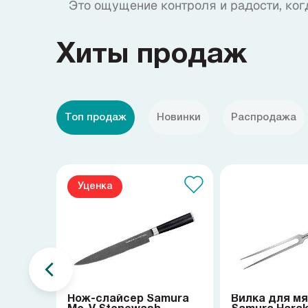
Это ощущение контроля и радости, ког
Хиты продаж
Топ продаж
Новинки
Распродажа
Уценка
Нож-слайсер Samura
Вилка для м