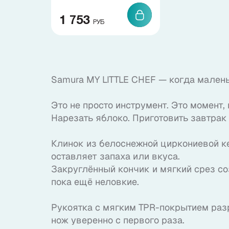
О нас
1 753
РУБ
+7 (985) 682 65 26
Интернет-магазин (пн-пт 9-18)
Samura MY LITTLE CHEF — когда мален
+7 (495) 280 73 80
Офис продаж
Это не просто инструмент. Это момент,
Нарезать яблоко. Приготовить завтрак
Problem@samura.ru
По вопросам качества
Клинок из белоснежной циркониевой кер
оставляет запаха или вкуса.
Закруглённый кончик и мягкий срез со
пока ещё неловкие.
Samura в соцсетях
Рукоятка с мягким TPR-покрытием разр
нож уверенно с первого раза.