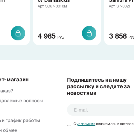
ri
67 Damascus
Samura Pr
Арт. SD67-0010M
Арт. SP-0021
4 985
3 858
РУБ
РУ
ет-магазин
Подпишитесь на нашу
рассылку и следите за
заказ?
новостями
адаваемые вопросы
 и график работы
С
условиями
ознакомлен и согласе
и обмен