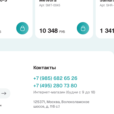
o-S
Meteora
Samur
Арт. SMT-0045
Арт. SHR
10 348
1 34
Б
РУБ
Контакты
+7 (985) 682 65 26
+7 (495) 280 73 80
Интернет-магазин (будни с 9 до 18)
125371, Москва, Волоколамское
н
шоссе, д. 116 с.1