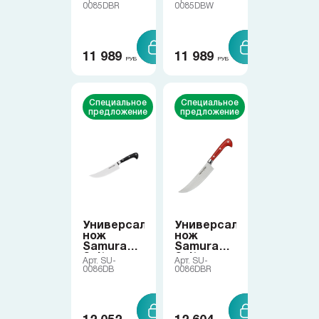
Samura в соцсетях
0085DBR
0085DBW
11 989
11 989
РУБ
РУБ
Специальное
Специальное
предложение
предложение
Универсальный
Универсальный
нож
нож
Samura
Samura
Sultan
Sultan
Арт. SU-
Арт. SU-
0086DB
0086DBR