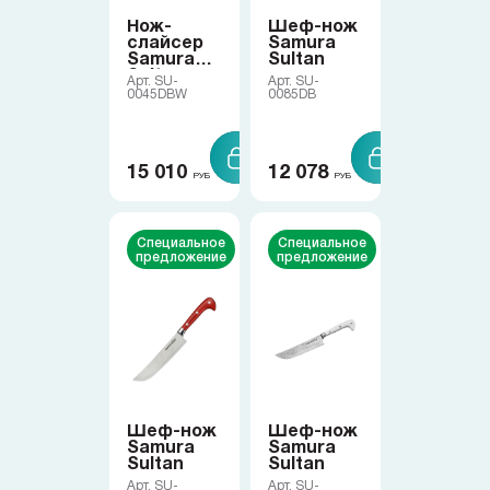
Нож-
Шеф-нож
слайсер
Samura
Доставка
Samura
Sultan
Sultan
Арт. SU-
Арт. SU-
0045DBW
0085DB
О нас
15 010
12 078
РУБ
РУБ
+7 (985) 682 65 26
Интернет-магазин (пн-пт 9-18)
Специальное
Специальное
предложение
предложение
+7 (495) 280 73 80
Интернет-магазин
Problem@samura.ru
По вопросам качества
Шеф-нож
Шеф-нож
Samura
Samura
Sultan
Sultan
Арт. SU-
Арт. SU-