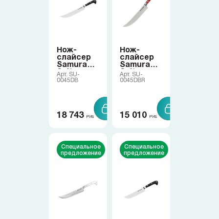
Коллекции
Ножи по видам
Нож-
Нож-
слайсер
слайсер
Samura
Samura
Ножи по назначению
Sultan
Sultan
Арт. SU-
Арт. SU-
0045DB
0045DBR
Наборы
18 743
15 010
РУБ
РУБ
Популярные подборки
Специальное
Специальное
предложение
предложение
Аксессуары
Подарочные карты
Спецпредложения и уценка