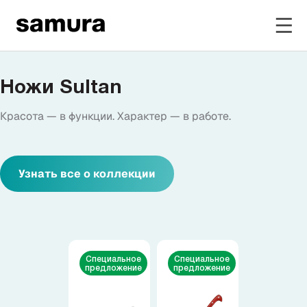
Избранное
Ножи Sultan
Красота — в функции. Характер — в работе.
Войти в личный кабинет
Смотреть видео
Каталог
Узнать все о коллекции
Смотреть весь каталог
Новинки
NEW
Специальное
Специальное
предложение
предложение
Распродажа