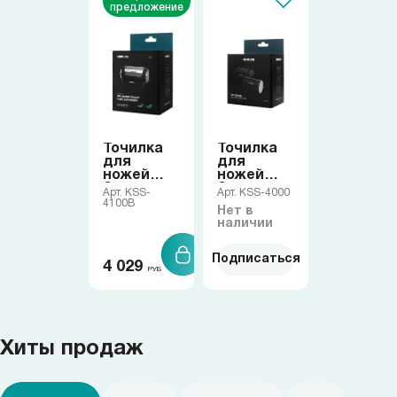
Samura в соцсетях
предложение
Точилка
Точилка
для
для
ножей
ножей
Samura
Samura
Арт. KSS-
Арт. KSS-4000
4100B
Нет в
наличии
Подписаться
4 029
РУБ
Хиты продаж