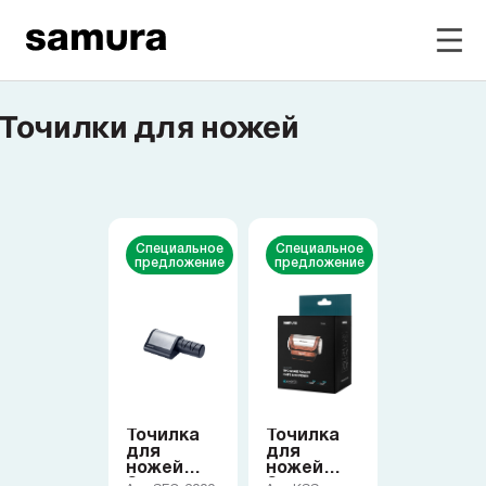
Точилки для ножей
Избранное
Войти в личный кабинет
Каталог
Специальное
Специальное
предложение
предложение
Смотреть весь каталог
Новинки
NEW
Точилка
Точилка
Распродажа
для
для
ножей
ножей
Samura
Samura