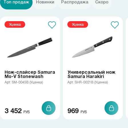
Топ продаж
Новинки
Распродажа
Скоро
Уценка
Уценка
Нож-слайсер Samura
Универсальный нож
Mo-V Stonewash
Samura Harakiri
Арт. SM-0045B (Уценка)
Арт. SHR-0021B (Уценка)
3 452
969
РУБ
РУБ