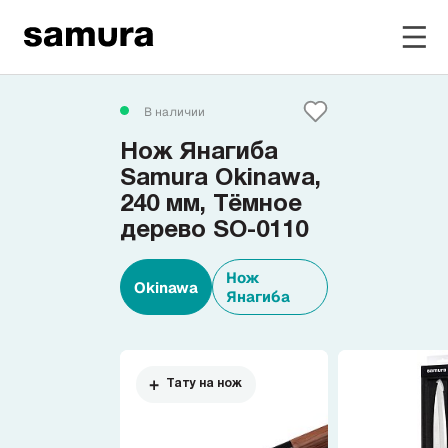
Избранное
В наличии
Нож Янагиба
Войти в личный кабинет
Samura Okinawa,
240 мм, Тёмное
дерево SO-0110
Каталог
Нож
Okinawa
Смотреть весь каталог
Янагиба
Новинки
NEW
Тату на нож
Распродажа