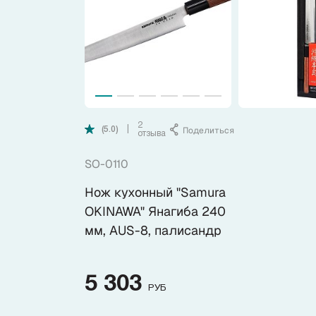
Коллекции
Ножи по видам
Ножи по назначению
2
Поделиться
|
(5.0)
отзыва
Наборы
SO-0110
Популярные подборки
Нож кухонный "Samura
OKINAWA" Янагиба 240
Аксессуары
мм, AUS-8, палисандр
Подарочные карты
5 303
РУБ
Спецпредложения и уценка