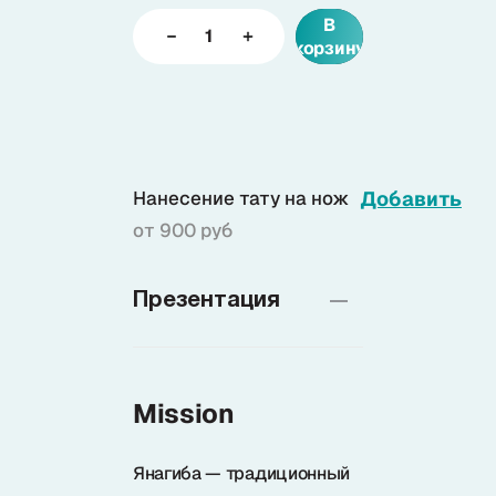
В
корзину
Доставка
О нас
Нанесение тату на нож
Добавить
+7 (985) 682 65 26
от 900 руб
Интернет-магазин (пн-пт 9-18)
+7 (495) 280 73 80
Презентация
Интернет-магазин
Problem@samura.ru
По вопросам качества
Mission
Янагиба — традиционный