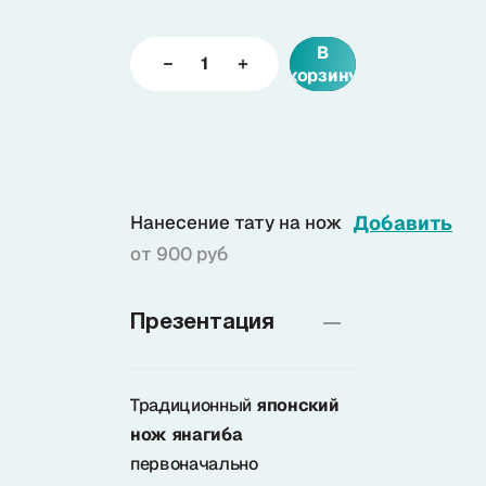
В
Доставка
корзину
О нас
+7 (985) 682 65 26
Нанесение тату на нож
Добавить
Интернет-магазин (пн-пт 9-18)
от 900 руб
+7 (495) 280 73 80
Интернет-магазин
Презентация
Problem@samura.ru
По вопросам качества
Традиционный
японский
нож янагиба
первоначально