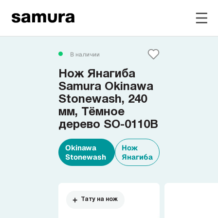
Избранное
В наличии
Нож Янагиба
Войти в личный кабинет
Samura Okinawa
Stonewash, 240
мм, Тёмное
Каталог
дерево SO-0110B
Смотреть весь каталог
Okinawa
Нож
Stonewash
Янагиба
Новинки
NEW
Распродажа
Тату на нож