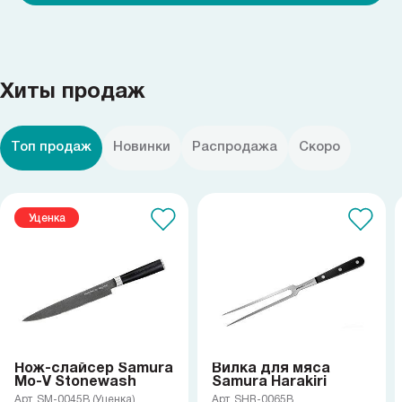
Хиты продаж
Топ продаж
Новинки
Распродажа
Скоро
Уценка
Нож-слайсер Samura
Вилка для мяса
Mo-V Stonewash
Samura Harakiri
Арт. SM-0045B (Уценка)
Арт. SHR-0065B