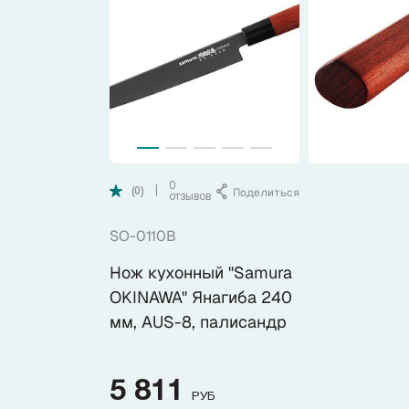
Коллекции
Ножи по видам
Ножи по назначению
Наборы
0
Поделиться
|
(0)
отзывов
SO-0110B
Популярные подборки
Нож кухонный "Samura
Аксессуары
OKINAWA" Янагиба 240
мм, AUS-8, палисандр
Подарочные карты
5 811
РУБ
Спецпредложения и уценка