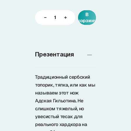
В
Доставка
корзину
О нас
Презентация
+7 (985) 682 65 26
Интернет-магазин (пн-пт 9-18)
+7 (495) 280 73 80
Традиционный сербский
Интернет-магазин
топорик, тяпка, или как мы
называем этот нож
Problem@samura.ru
По вопросам качества
Адская Гильотина. Не
слишком тяжелый, но
увесистый тесак для
реального хардкора на