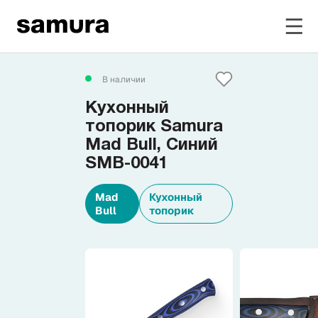
Избранное
В наличии
Кухонный
Войти в личный кабинет
топорик Samura
Mad Bull, Синий
SMB-0041
Каталог
Mad
Кухонный
Смотреть весь каталог
Bull
топорик
Новинки
NEW
Распродажа