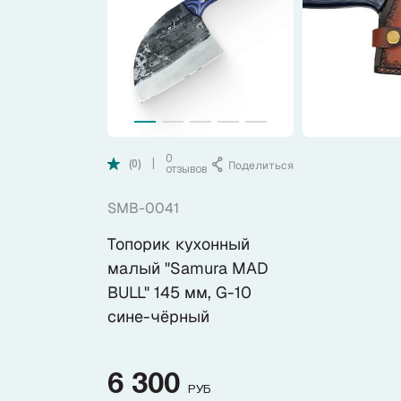
Коллекции
Ножи по видам
Ножи по назначению
0
Поделиться
|
(0)
отзывов
Наборы
SMB-0041
Популярные подборки
Топорик кухонный
малый "Samura MAD
Аксессуары
BULL" 145 мм, G-10
сине-чёрный
Подарочные карты
6 300
РУБ
Спецпредложения и уценка