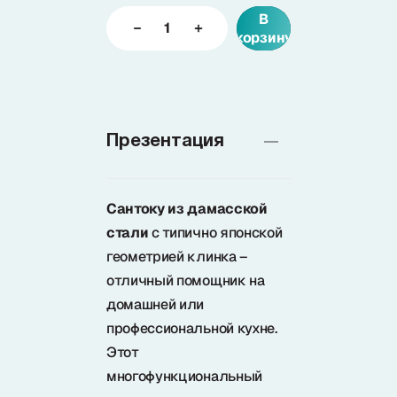
В
корзину
Доставка
О нас
Презентация
+7 (985) 682 65 26
Интернет-магазин (пн-пт 9-18)
Сантоку из дамасской
+7 (495) 280 73 80
стали
с типично японской
Интернет-магазин
геометрией клинка –
отличный помощник на
Problem@samura.ru
домашней или
По вопросам качества
профессиональной кухне.
Этот
многофункциональный