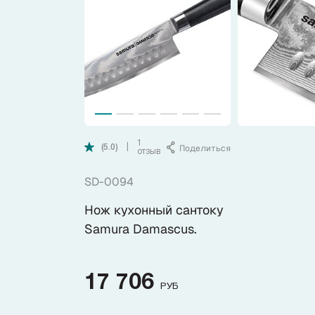
Коллекции
Ножи по видам
Ножи по назначению
Наборы
1
Поделиться
|
(5.0)
отзыв
SD-0094
Популярные подборки
Нож кухонный сантоку
Аксессуары
Samura Damascus.
Подарочные карты
17 706
РУБ
Спецпредложения и уценка