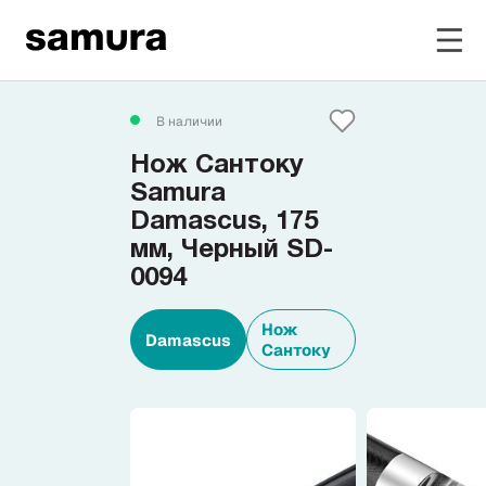
Избранное
В наличии
Нож Сантоку
Войти в личный кабинет
Samura
Damascus, 175
мм, Черный SD-
Каталог
0094
Смотреть весь каталог
Нож
Damascus
Сантоку
Новинки
NEW
Распродажа