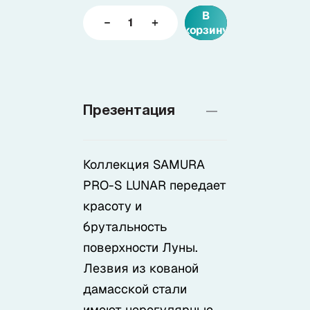
В
корзину
Доставка
О нас
Презентация
+7 (985) 682 65 26
Интернет-магазин (пн-пт 9-18)
Коллекция SAMURA
+7 (495) 280 73 80
PRO-S LUNAR передает
Интернет-магазин
красоту и
Problem@samura.ru
брутальность
По вопросам качества
поверхности Луны.
Лезвия из кованой
дамасской стали
имеют нерегулярные