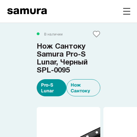
Избранное
В наличии
Нож Сантоку
Войти в личный кабинет
Samura Pro-S
Lunar, Черный
SPL-0095
Каталог
Pro-S
Нож
Смотреть весь каталог
Lunar
Сантоку
Новинки
NEW
Распродажа