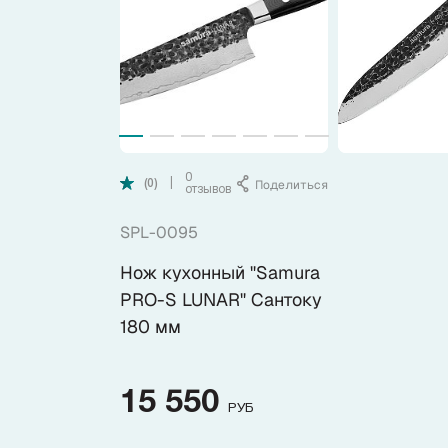
Коллекции
Ножи по видам
Ножи по назначению
0
Поделиться
|
(0)
отзывов
Наборы
SPL-0095
Популярные подборки
Нож кухонный "Samura
PRO-S LUNAR" Сантоку
Аксессуары
180 мм
Подарочные карты
15 550
РУБ
Спецпредложения и уценка