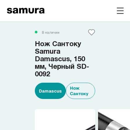
Избранное
В наличии
Нож Сантоку
Войти в личный кабинет
Samura
Damascus, 150
мм, Черный SD-
Каталог
0092
Смотреть весь каталог
Нож
Damascus
Сантоку
Новинки
NEW
Распродажа