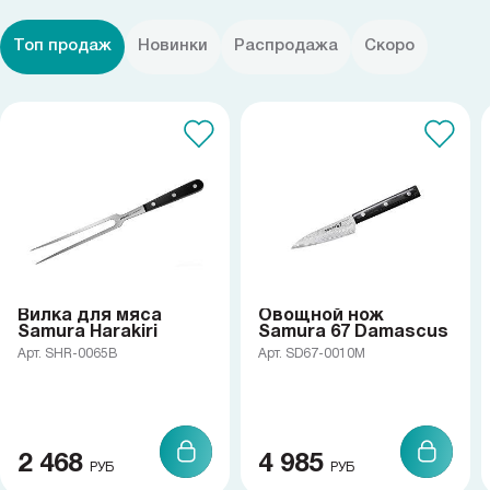
Топ продаж
Новинки
Распродажа
Скоро
Вилка для мяса
Овощной нож
Samura Harakiri
Samura 67 Damascus
Арт. SHR-0065B
Арт. SD67-0010M
2 468
4 985
РУБ
РУБ