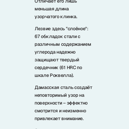
Отличает его лишь
Samura в соцсетях
меньшая длина
узорчатого клинка.
Лезвие здесь "слоёное":
67 обкладок стали с
различным содержанием
углерода надежно
защищают твердый
сердечник (61 HRC по
шкале Роквелла).
Дамасская сталь создаёт
неповторимый узор на
поверхности – эффектно
смотрится и неизменно
привлекает внимание.