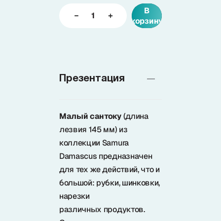
В
корзину
Доставка
О нас
Презентация
+7 (985) 682 65 26
Интернет-магазин (пн-пт 9-18)
Малый сантоку
(длина
+7 (495) 280 73 80
лезвия 145 мм) из
Интернет-магазин
коллекции Samura
Damascus предназначен
Problem@samura.ru
для тех же действий, что и
По вопросам качества
большой: рубки, шинковки,
нарезки
различных продуктов.