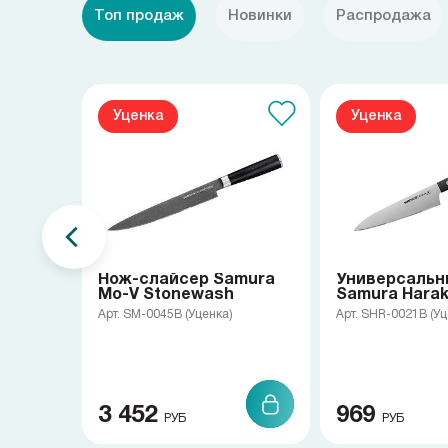
Топ продаж
Новинки
Распродажа
Уценка
Уценка
Нож-слайсер Samura
Универсальн
Mo-V Stonewash
Samura Haraki
Арт. SM-0045B (Уценка)
Арт. SHR-0021B (Уц
3 452
969
РУБ
РУБ