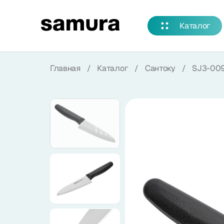
Избранное
Каталог
Войти в личный кабинет
Главная
/
Каталог
/
Сантоку
/
SJ3-00
Каталог
Смотреть весь каталог
Новинки
NEW
Распродажа
Коллекции