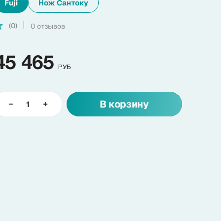
Fuji
Нож Сантоку
(0)
0 отзывов
|
45 465
РУБ
В корзину