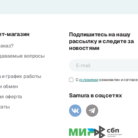
ет-магазин
Подпишитесь на нашу
рассылку и следите за
заказ?
новостями
адаваемые вопросы
 и график работы
С
условиями
ознакомлен и согласе
и обмен
Samura в соцсетях
я оферта
каты