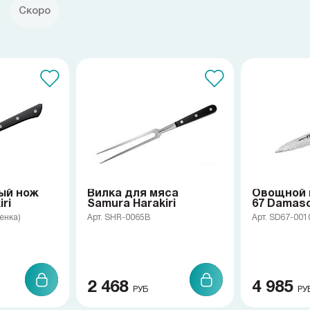
Скоро
ый нож
Вилка для мяса
Овощной 
ri
Samura Harakiri
67 Damas
енка)
Арт. SHR-0065B
Арт. SD67-00
2 468
4 985
РУБ
РУ