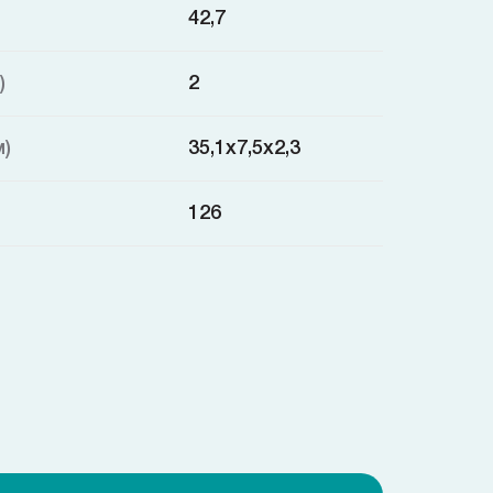
42,7
)
2
м)
35,1х7,5х2,3
126