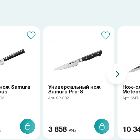
нож Samura
Универсальный нож
Нож-с
cus
Samura Pro-S
Meteo
10M
Арт. SP-0021
Арт. SMT
3 858
10 3
Б
РУБ