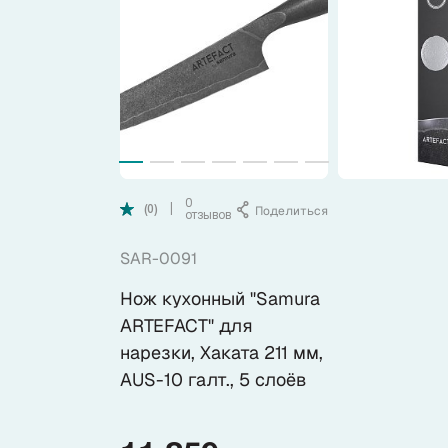
Коллекции
Ножи по видам
Ножи по назначению
Наборы
0
Поделиться
|
(0)
отзывов
SAR-0091
Популярные подборки
Нож кухонный "Samura
Аксессуары
ARTEFACT" для
нарезки, Хаката 211 мм,
AUS-10 галт., 5 слоёв
Подарочные карты
Спецпредложения и уценка