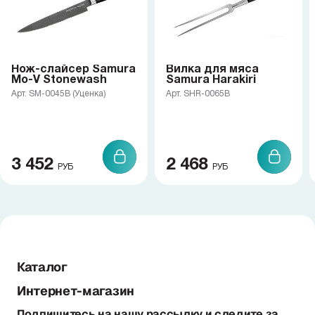
Нож-слайсер Samura
Вилка для мяса
Mo-V Stonewash
Samura Harakiri
Арт. SM-0045B (Уценка)
Арт. SHR-0065B
3 452
2 468
РУБ
РУБ
Каталог
Интернет-магазин
Подпишитесь на нашу рассылку и следите за