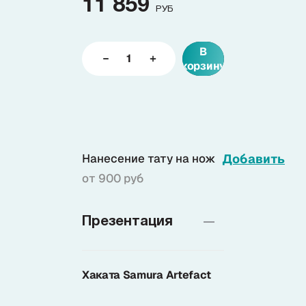
11 859
РУБ
Доставка
В
корзину
О нас
+7 (985) 682 65 26
Интернет-магазин (пн-пт 9-18)
Нанесение тату на нож
Добавить
+7 (495) 280 73 80
от 900 руб
Интернет-магазин
Problem@samura.ru
Презентация
По вопросам качества
Хаката Samura Artefact