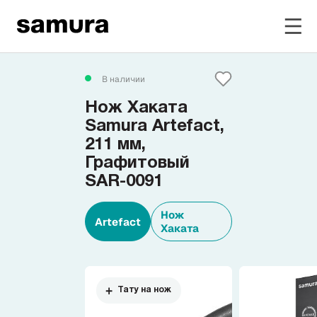
Избранное
В наличии
Нож Хаката
Войти в личный кабинет
Samura Artefact,
211 мм,
Графитовый
Каталог
SAR-0091
Смотреть весь каталог
Нож
Artefact
Хаката
Новинки
NEW
Распродажа
Тату на нож