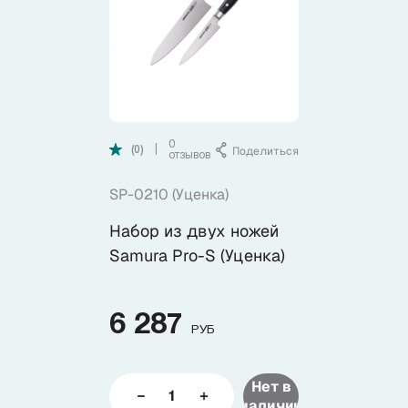
Коллекции
Ножи по видам
Ножи по назначению
0
Поделиться
|
(0)
отзывов
Наборы
SP-0210 (Уценка)
Набор из двух ножей
Популярные подборки
Samura Pro-S (Уценка)
Аксессуары
6 287
РУБ
Подарочные карты
Нет в
Спецпредложения и уценка
наличии