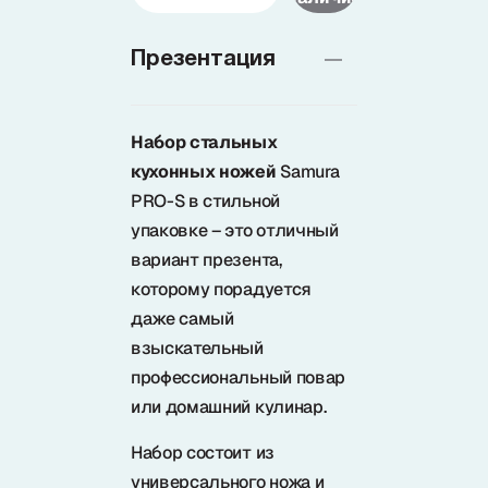
Доставка
Презентация
О нас
Набор стальных
кухонных ножей
Samura
PRO-S в стильной
+7 (985) 682 65 26
упаковке – это отличный
Интернет-магазин (пн-пт 9-18)
вариант презента,
+7 (495) 280 73 80
которому порадуется
Интернет-магазин
даже самый
взыскательный
Problem@samura.ru
По вопросам качества
профессиональный повар
или домашний кулинар.
Набор состоит из
универсального ножа и