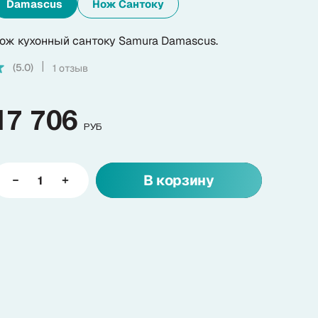
Damascus
Нож Сантоку
ож кухонный сантоку Samura Damascus.
(5.0)
1 отзыв
|
17 706
РУБ
В корзину