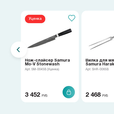
Уценка
Нож-слайсер Samura
Вилка для м
Mo-V Stonewash
Samura Haraki
Арт. SM-0045B (Уценка)
Арт. SHR-0065B
3 452
2 468
РУБ
РУБ