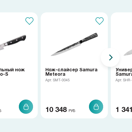
льный нож
Нож-слайсер Samura
Униве
o-S
Meteora
Samur
Арт. SMT-0045
Арт. SHR
10 348
1 34
Б
РУБ