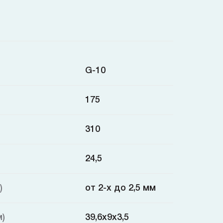
G-10
175
310
24,5
)
от 2-х до 2,5 мм
м)
39,6x9x3,5