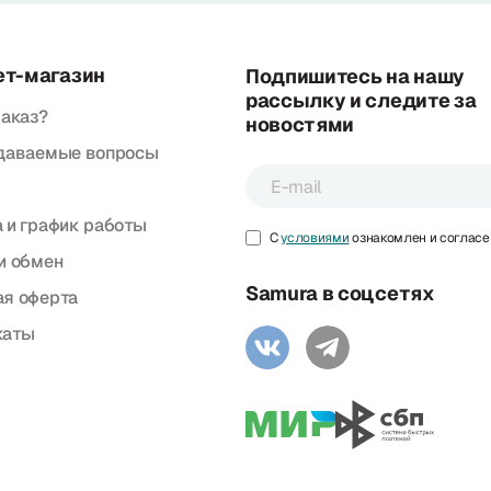
ет-магазин
Подпишитесь на нашу
рассылку и следите за
заказ?
новостями
адаваемые вопросы
 и график работы
С
условиями
ознакомлен и согласе
и обмен
Samura в соцсетях
я оферта
каты