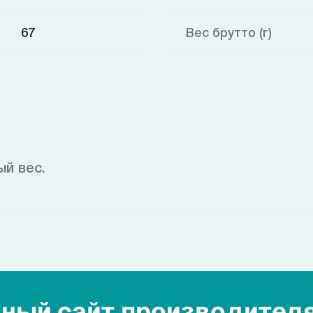
67
Вес брутто (г)
й вес.
ный сайт производител