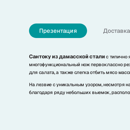
О нас
Презентация
Доставка
+7 (985) 682 65 26
Интернет-магазин (пн-пт 9-18)
+7 (495) 280 73 80
Сантоку из дамасской стали
с типично 
Офис продаж
многофункциональный нож первоклассно реже
Problem@samura.ru
для салата, а также слегка отбить мясо мас
По вопросам качества
На лезвие с уникальным узором, несмотря н
благодаря ряду небольших выемок, распол
Samura в соцсетях