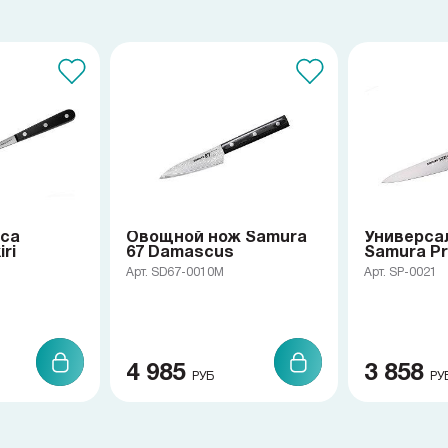
яса
Овощной нож Samura
Универса
ri
67 Damascus
Samura Pr
Арт. SD67-0010M
Арт. SP-0021
4 985
3 858
РУБ
РУ