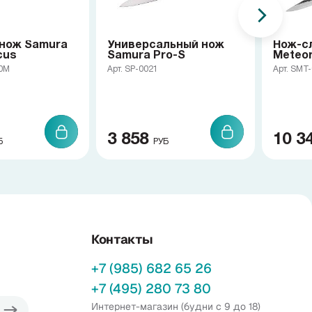
нож Samura
Универсальный нож
Нож-с
cus
Samura Pro-S
Meteo
10M
Арт. SP-0021
Арт. SMT
3 858
10 3
Б
РУБ
Контакты
+7 (985) 682 65 26
+7 (495) 280 73 80
Интернет-магазин (будни с 9 до 18)