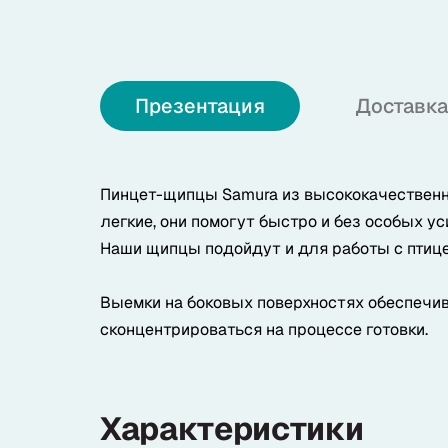
О нас
Презентация
Доставка
+7 (985) 682 65 26
Интернет-магазин (пн-пт 9-18)
+7 (495) 280 73 80
Пинцет-щипцы Samura из высококачественн
Офис продаж
легкие, они помогут быстро и без особых ус
Problem@samura.ru
Наши щипцы подойдут и для работы с птицей
По вопросам качества
Выемки на боковых поверхностях обеспечи
сконцентрироваться на процессе готовки.
Samura в соцсетях
Характеристики