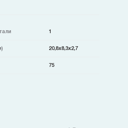
тали
1
м)
20,8х8,3х2,7
75