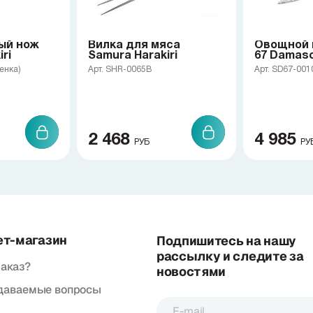
ый нож
Вилка для мяса
Овощной 
ri
Samura Harakiri
67 Damas
енка)
Арт. SHR-0065B
Арт. SD67-00
2 468
4 985
РУБ
РУ
ет-магазин
Подпишитесь на нашу
рассылку и следите за
заказ?
новостями
адаваемые вопросы