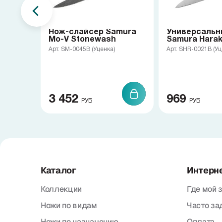
Нож-слайсер Samura
Универсальн
Mo-V Stonewash
Samura Haraki
Арт. SM-0045B (Уценка)
Арт. SHR-0021B (Уц
3 452
969
РУБ
РУБ
Каталог
Интерн
Коллекции
Где мой 
Ножи по видам
Часто з
Ножи по назначению
Оплата