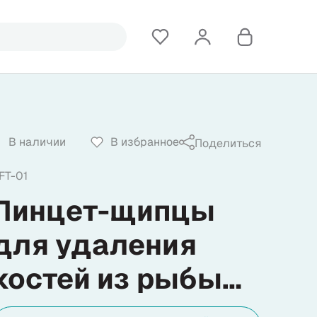
В наличии
В избранное
Поделиться
FT-01
Пинцет-щипцы
для удаления
костей из рыбы
Samura