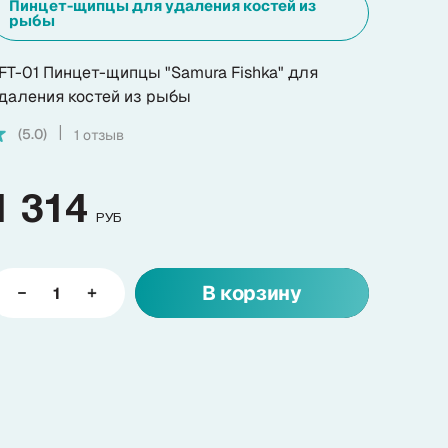
Пинцет-щипцы для удаления костей из
рыбы
FT-01 Пинцет-щипцы "Samura Fishka" для
даления костей из рыбы
(5.0)
1 отзыв
|
1 314
РУБ
В корзину