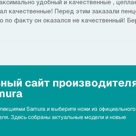
максимально удобный и качественные , цепла
ал качественные! Перед этим заказали пенце
о по факту он оказался не качественный! Бе
ный сайт производител
mura
лекциями Samura и выберите ножи из официального
еля. Здесь собраны актуальные модели и новые