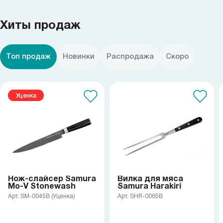
Samura в соцсетях
Хиты продаж
Топ продаж
Новинки
Распродажа
Скоро
Уценка
Нож-слайсер Samura
Вилка для мяса
Mo-V Stonewash
Samura Harakiri
Арт. SM-0045B (Уценка)
Арт. SHR-0065B