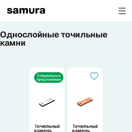
Однослойные точильные
Избранное
камни
Войти в личный кабинет
Каталог
Специальное
предложение
Смотреть весь каталог
Новинки
NEW
Распродажа
Точильный
Точильный
камень
камень