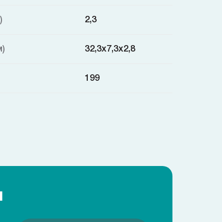
)
2,3
м)
32,3x7,3x2,8
199
я