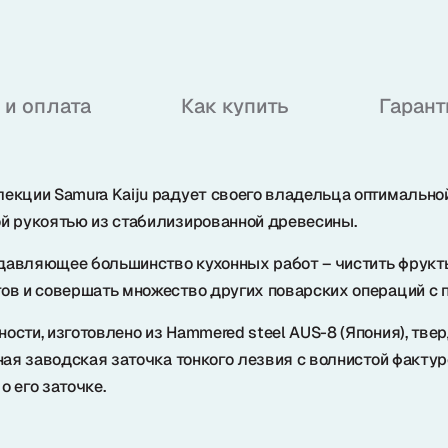
 и оплата
Как купить
Гарант
екции Samura Kaiju радует своего владельца оптимальной
й рукоятью из стабилизированной древесины.
авляющее большинство кухонных работ – чистить фрукты
ов и совершать множество других поварских операций с
ости, изготовлено из Hammered steel AUS-8 (Япония), тве
ная заводская заточка тонкого лезвия с волнистой фактур
о его заточке.