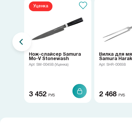
Уценка
Нож-слайсер Samura
Вилка для м
Mo-V Stonewash
Samura Haraki
Арт. SM-0045B (Уценка)
Арт. SHR-0065B
3 452
2 468
РУБ
РУБ