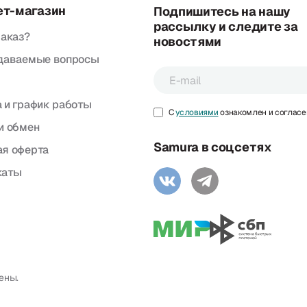
ет-магазин
Подпишитесь на нашу
рассылку и следите за
заказ?
новостями
адаваемые вопросы
 и график работы
С
условиями
ознакомлен и согласе
и обмен
Samura в соцсетях
я оферта
каты
ены.