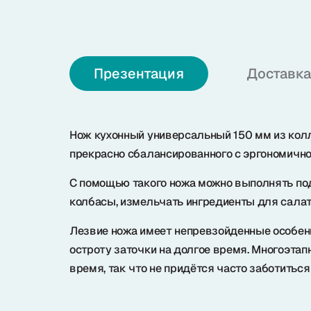
О нас
Презентация
Доставка
+7 (985) 682 65 26
Интернет-магазин (пн-пт 9-18)
+7 (495) 280 73 80
Нож кухонный универсальный 150 мм из колл
Офис продаж
прекрасно сбалансированного с эргономично
Problem@samura.ru
С помощью такого ножа можно выполнять под
По вопросам качества
колбасы, измельчать ингредиенты для салат
Лезвие ножа имеет непревзойденные особенн
остроту заточки на долгое время. Многоэтап
Samura в соцсетях
время, так что не придётся часто заботиться 