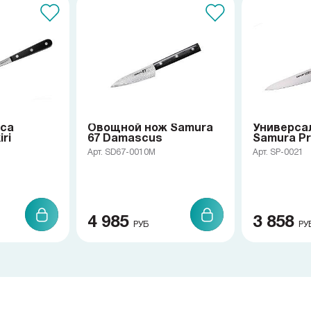
яса
Овощной нож Samura
Универса
ri
67 Damascus
Samura Pr
Арт. SD67-0010M
Арт. SP-0021
4 985
3 858
РУБ
РУ