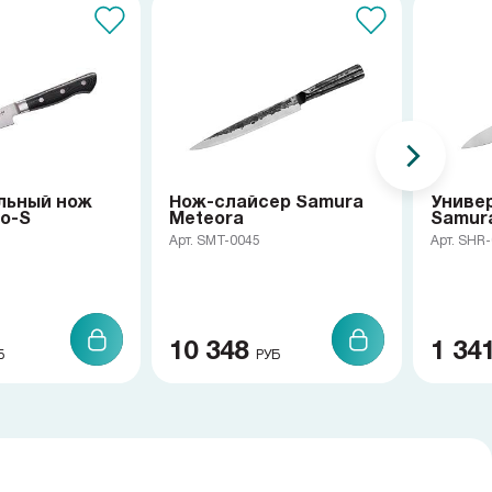
льный нож
Нож-слайсер Samura
Униве
o-S
Meteora
Samur
Арт. SMT-0045
Арт. SHR
10 348
1 34
Б
РУБ