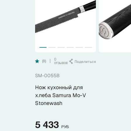
Коллекции
Ножи по видам
Ножи по назначению
Наборы
0
Поделиться
|
(0)
отзывов
SM-0055B
Популярные подборки
Нож кухонный для
Аксессуары
хлеба Samura Mo-V
Stonewash
Подарочные карты
5 433
РУБ
Спецпредложения и уценка