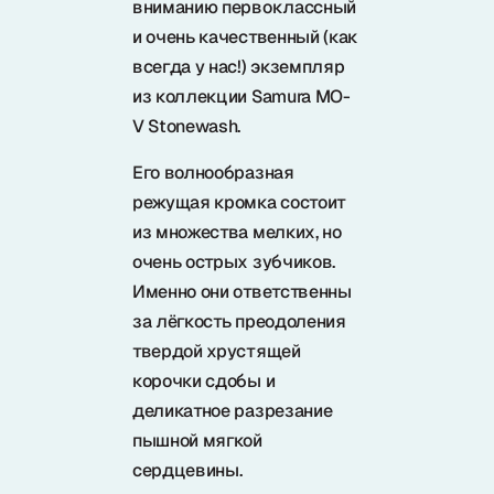
вниманию первоклассный
Samura в соцсетях
и очень качественный (как
всегда у нас!) экземпляр
из коллекции Samura MO-
V Stonewash.
Его волнообразная
режущая кромка состоит
из множества мелких, но
очень острых зубчиков.
Именно они ответственны
за лёгкость преодоления
твердой хрустящей
корочки сдобы и
деликатное разрезание
пышной мягкой
сердцевины.