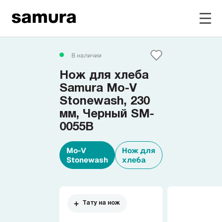
Избранное
В наличии
Нож для хлеба
Войти в личный кабинет
Samura Mo-V
Stonewash, 230
мм, Черный SM-
Каталог
0055B
Смотреть весь каталог
Mo-V
Нож для
Stonewash
хлеба
Новинки
NEW
Распродажа
Тату на нож