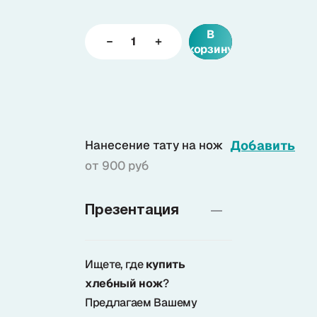
В
Доставка
корзину
О нас
+7 (985) 682 65 26
Нанесение тату на нож
Добавить
Интернет-магазин (пн-пт 9-18)
от 900 руб
+7 (495) 280 73 80
Интернет-магазин
Презентация
Problem@samura.ru
По вопросам качества
Ищете, где
купить
хлебный нож
?
Предлагаем Вашему