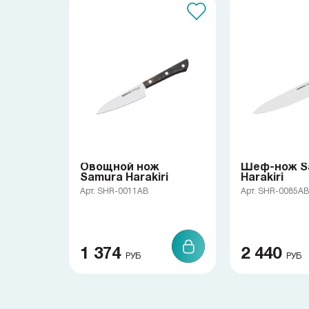
Ножи по видам
Универсальный нож
Шеф-нож
Ножи по назначению
Наборы
Популярные подборки
Аксессуары
Овощной нож
Шеф-нож S
Samura Harakiri
Harakiri
Арт. SHR-0011AB
Арт. SHR-0085AB
Подарочные карты
Спецпредложения и уценка
1 374
2 440
РУБ
РУБ
Доставка