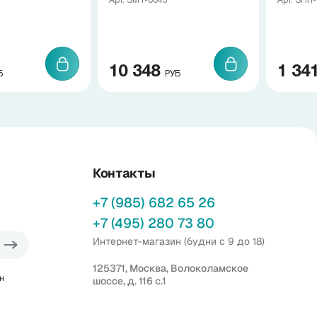
Арт. SMT-0045
Арт. SHR
10 348
1 34
Б
РУБ
Контакты
+7 (985) 682 65 26
+7 (495) 280 73 80
Интернет-магазин (будни с 9 до 18)
125371, Москва, Волоколамское
н
шоссе, д. 116 с.1