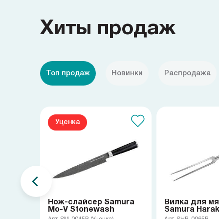
О нас
Хиты продаж
+7 (985) 682 65 26
Интернет-магазин (пн-пт 9-18)
Топ продаж
Новинки
Распродажа
+7 (495) 280 73 80
Офис продаж
Problem@samura.ru
Уценка
По вопросам качества
Samura в соцсетях
Нож-слайсер Samura
Вилка для м
Mo-V Stonewash
Samura Haraki