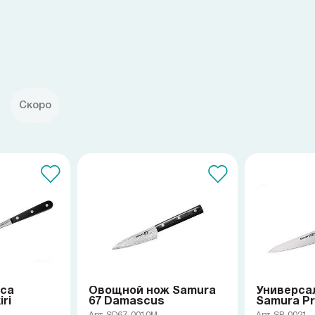
Скоро
яса
Овощной нож Samura
Универса
ri
67 Damascus
Samura Pr