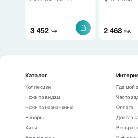
Арт. SM-0045B (Уценка)
Арт. SHR-0065B
3 452
2 468
РУБ
РУБ
Каталог
Интерн
Коллекции
Где мой 
Ножи по видам
Часто з
Ножи по назначению
Оплата
Наборы
Доставка
Хиты
Возврат 
Аксессуары
Публична