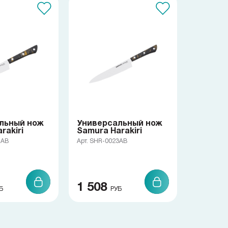
льный нож
Универсальный нож
rakiri
Samura Harakiri
1AB
Арт. SHR-0023AB
1 508
Б
РУБ