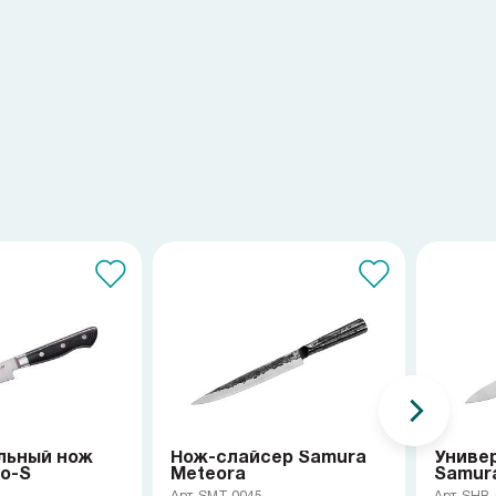
льный нож
Нож-слайсер Samura
Униве
o-S
Meteora
Samur