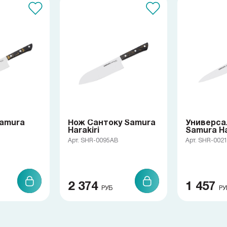
amura
Нож Сантоку Samura
Универса
Harakiri
Samura Ha
Арт. SHR-0095AB
Арт. SHR-002
2 374
1 457
РУБ
РУ