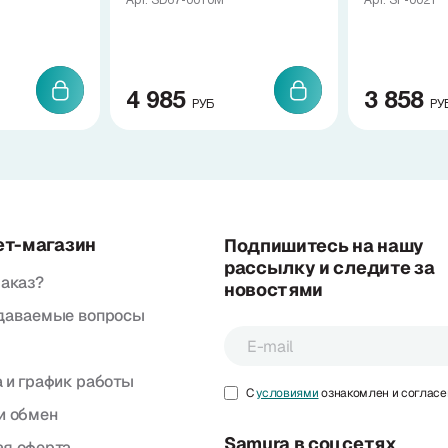
Арт. SD67-0010M
Арт. SP-0021
4 985
3 858
РУБ
РУ
ет-магазин
Подпишитесь на нашу
рассылку и следите за
заказ?
новостями
адаваемые вопросы
 и график работы
С
условиями
ознакомлен и согласе
и обмен
Samura в соцсетях
я оферта