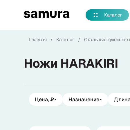
Избранное
Каталог
Войти в личный кабинет
Главная
/
Каталог
/
Стальные кухонные 
Каталог
Ножи HARAKIRI
Смотреть весь каталог
Новинки
NEW
Распродажа
Цена, ₽
Назначение
Длина
Коллекции
Овощной нож
от
до
от
Сантоку