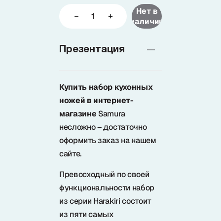
Нет в
наличии
Доставка
Презентация
О нас
Купить набор кухонных
+7 (985) 682 65 26
ножей в интернет-
Интернет-магазин (пн-пт 9-18)
магазине
Samura
несложно – достаточно
+7 (495) 280 73 80
Интернет-магазин
оформить заказ на нашем
сайте.
Problem@samura.ru
По вопросам качества
Превосходный по своей
функциональности набор
из серии Harakiri состоит
из пяти самых