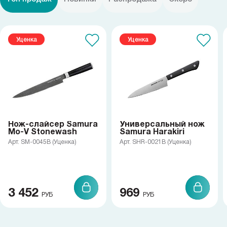
Уценка
Уценка
Нож-слайсер Samura
Универсальный нож
Mo-V Stonewash
Samura Harakiri
Арт. SM-0045B (Уценка)
Арт. SHR-0021B (Уценка)
3 452
969
РУБ
РУБ