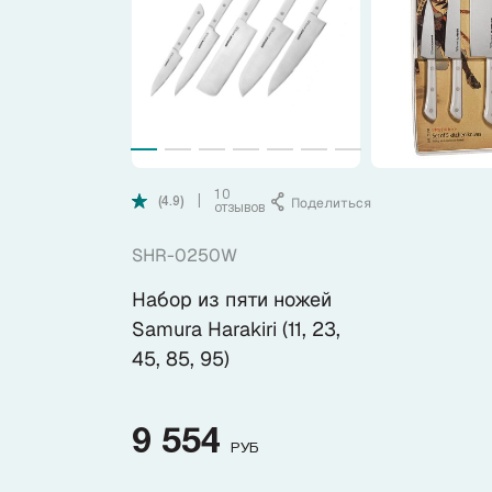
Коллекции
Ножи по видам
Ножи по назначению
10
Поделиться
|
(4.9)
отзывов
Наборы
SHR-0250W
Популярные подборки
Набор из пяти ножей
Samura Harakiri (11, 23,
Аксессуары
45, 85, 95)
Подарочные карты
9 554
РУБ
Спецпредложения и уценка