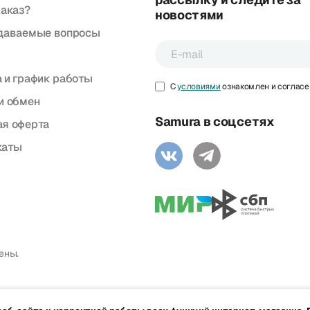
заказ?
новостями
адаваемые вопросы
 и график работы
С
условиями
ознакомлен и согласе
и обмен
Samura в соцсетях
я оферта
каты
ены.