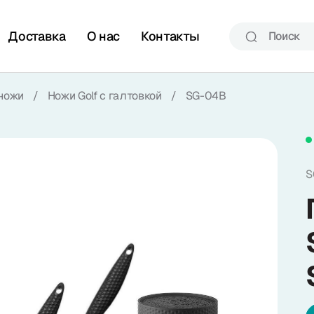
Доставка
О нас
Контакты
ножи
/
Ножи Golf с галтовкой
/
SG-04B
S