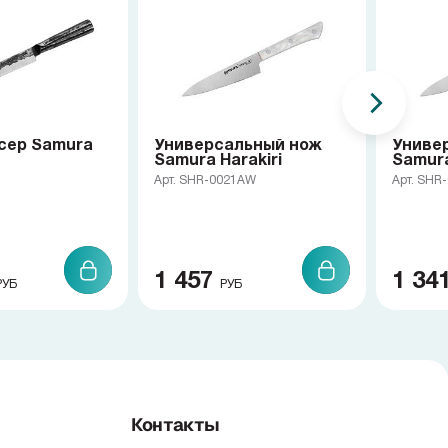
сер Samura
Универсальный нож
Униве
Samura Harakiri
Samur
Арт. SHR-0021AW
Арт. SHR
1 457
1 34
РУБ
РУБ
Контакты