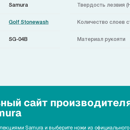
Samura
Твердость лезвия (
Golf Stonewash
Количество слоев с
SG-04B
Материал рукояти
ный сайт производител
mura
лекциями Samura и выберите ножи из официального