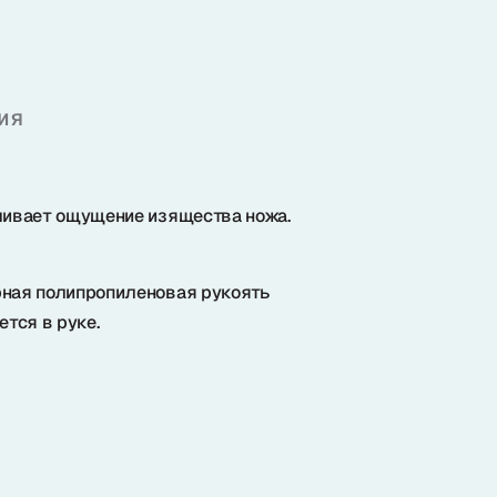
ия
иливает ощущение изящества ножа.
рная полипропиленовая рукоять
тся в руке.