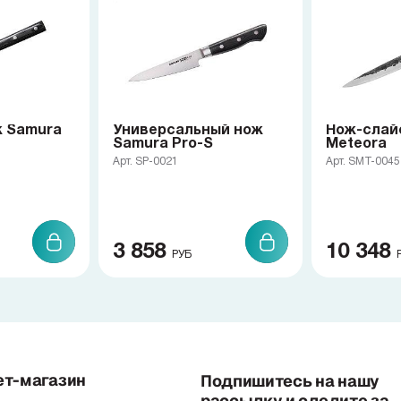
 Samura
Универсальный нож
Нож-слай
Samura Pro-S
Meteora
Арт. SP-0021
Арт. SMT-0045
3 858
10 348
РУБ
ет-магазин
Подпишитесь на нашу
рассылку и следите за