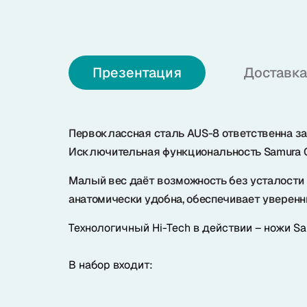
О нас
Презентация
Доставка
+7 (985) 682 65 26
Интернет-магазин (пн-пт 9-18)
+7 (495) 280 73 80
Первоклассная сталь AUS-8 ответственна за
Офис продаж
Исключительная функциональность Samura Go
Problem@samura.ru
Малый вес даёт возможность без усталости 
По вопросам качества
анатомически удобна, обеспечивает уверенны
Технологичный Hi-Tech в действии – ножи Sa
Samura в соцсетях
В набор входит: