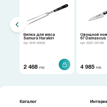
Вилка для мяса
Овощной нож
Samura Harakiri
67 Damascus
Арт. SHR-0065B
Арт. SD67-0010M
2 468
4 985
РУБ
РУБ
Каталог
Интерн