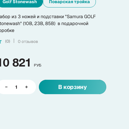
Golf Stonewash
Поварская тройка
абор из 3 ножей и подставки "Samura GOLF
tonewash" (10B, 23B, 85B) в подарочной
оробке
(0)
0 отзывов
|
10 821
РУБ
В корзину