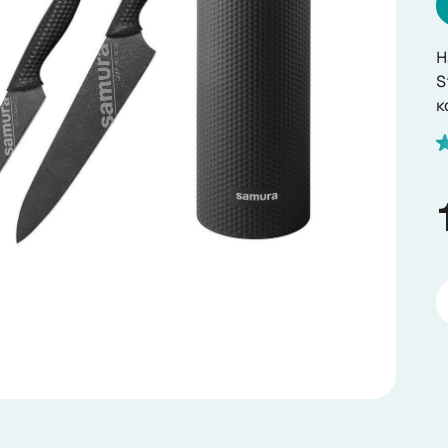
Н
S
к