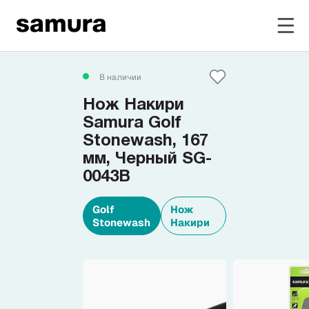
Избранное
В наличии
Нож Накири
Войти в личный кабинет
Samura Golf
Stonewash, 167
мм, Черный SG-
Каталог
0043B
Смотреть весь каталог
Golf
Нож
Stonewash
Накири
Новинки
NEW
Распродажа