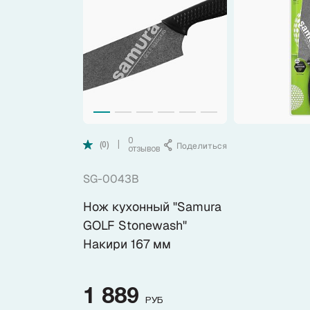
Коллекции
Ножи по видам
Ножи по назначению
Наборы
0
Поделиться
|
(0)
отзывов
SG-0043B
Популярные подборки
Нож кухонный "Samura
Аксессуары
GOLF Stonewash"
Накири 167 мм
Подарочные карты
1 889
РУБ
Спецпредложения и уценка