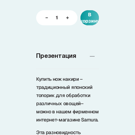
В
Доставка
корзину
О нас
Презентация
+7 (985) 682 65 26
Интернет-магазин (пн-пт 9-18)
+7 (495) 280 73 80
Купить нож накири –
Интернет-магазин
традиционный японский
топорик для обработки
Problem@samura.ru
различных овощей–
По вопросам качества
можно в нашем фирменном
интернет-магазине Samura.
Эта разновидность