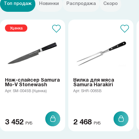
Топ продаж
Новинки
Распродажа
Скоро
Уценка
Нож-слайсер Samura
Вилка для мяса
Mo-V Stonewash
Samura Harakiri
Арт. SM-0045B (Уценка)
Арт. SHR-0065B
3 452
2 468
РУБ
РУБ