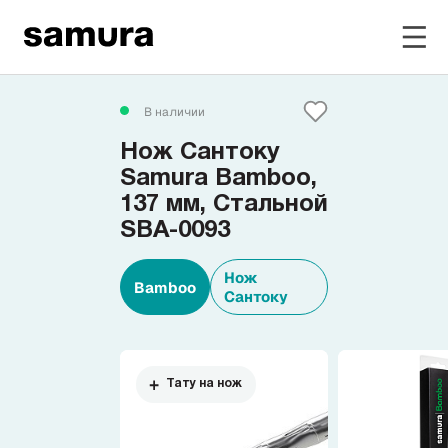
Избранное
В наличии
Нож Сантоку
Войти в личный кабинет
Samura Bamboo,
137 мм, Стальной
SBA-0093
Каталог
Нож
Bamboo
Смотреть весь каталог
Сантоку
Новинки
NEW
Тату на нож
Распродажа