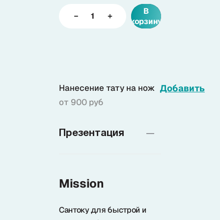
В
корзину
Доставка
О нас
Нанесение тату на нож
Добавить
+7 (985) 682 65 26
от 900 руб
Интернет-магазин (пн-пт 9-18)
+7 (495) 280 73 80
Презентация
Интернет-магазин
Problem@samura.ru
По вопросам качества
Mission
Сантоку для быстрой и