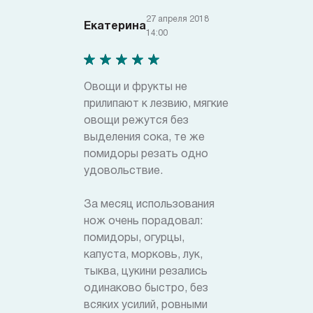
27 апреля 2018
Екатерина
14:00
Овощи и фрукты не
прилипают к лезвию, мягкие
овощи режутся без
выделения сока, те же
помидоры резать одно
удовольствие.
За месяц использования
нож очень порадовал:
помидоры, огурцы,
капуста, морковь, лук,
тыква, цукини резались
одинаково быстро, без
всяких усилий, ровными