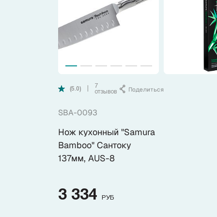
Коллекции
Ножи по видам
Ножи по назначению
7
Поделиться
|
(5.0)
отзывов
Наборы
SBA-0093
Популярные подборки
Нож кухонный "Samura
Bamboo" Сантоку
Аксессуары
137мм, AUS-8
Подарочные карты
3 334
РУБ
Спецпредложения и уценка