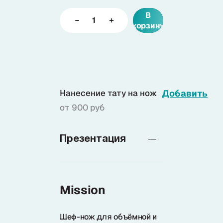
В
корзину
Доставка
О нас
Нанесение тату на нож
Добавить
+7 (985) 682 65 26
Интернет-магазин (пн-пт 9-18)
от 900 руб
+7 (495) 280 73 80
Интернет-магазин
Презентация
Problem@samura.ru
По вопросам качества
Mission
Шеф-нож для объёмной и