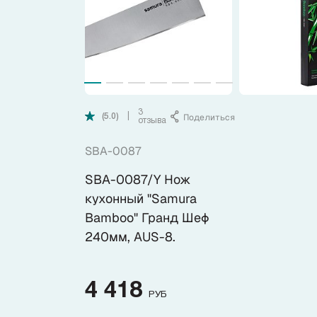
Коллекции
Ножи по видам
Ножи по назначению
3
Поделиться
|
(5.0)
отзыва
Наборы
SBA-0087
SBA-0087/Y Нож
Популярные подборки
кухонный "Samura
Bamboo" Гранд Шеф
Аксессуары
240мм, AUS-8.
Подарочные карты
4 418
РУБ
Спецпредложения и уценка