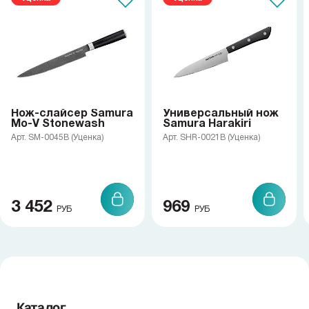
Нож-слайсер Samura
Универсальный нож
Mo-V Stonewash
Samura Harakiri
Арт. SM-0045B (Уценка)
Арт. SHR-0021B (Уценка)
3 452
969
РУБ
РУБ
Каталог