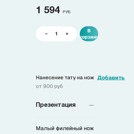
1 594
РУБ
Доставка
В
О нас
корзину
+7 (985) 682 65 26
Интернет-магазин (пн-пт 9-18)
+7 (495) 280 73 80
Нанесение тату на нож
Добавить
Интернет-магазин
от 900 руб
Problem@samura.ru
По вопросам качества
Презентация
Малый филейный нож