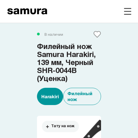
Избранное
В наличии
Филейный нож
Войти в личный кабинет
Samura Harakiri,
139 мм, Черный
SHR-0044B
Каталог
(Уценка)
Смотреть весь каталог
Филейный
Harakiri
нож
Новинки
NEW
Распродажа
Тату на нож