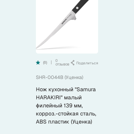
Коллекции
Ножи по видам
Ножи по назначению
Наборы
0
Поделиться
|
(0)
отзывов
SHR-0044B (Уценка)
Популярные подборки
Нож кухонный "Samura
Аксессуары
HARAKIRI" малый
филейный 139 мм,
корроз.-стойкая сталь,
Подарочные карты
ABS пластик (Уценка)
Спецпредложения и уценка