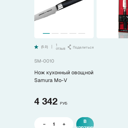
Коллекции
Ножи по видам
Ножи по назначению
1
Поделиться
|
(5.0)
отзыв
Наборы
SM-0010
Нож кухонный овощной
Популярные подборки
Samura Mo-V
Аксессуары
4 342
РУБ
Подарочные карты
В
Спецпредложения и уценка
корзину