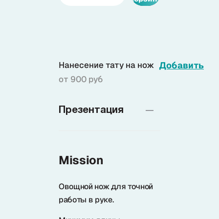
Доставка
О нас
Нанесение тату на нож
Добавить
от 900 руб
+7 (985) 682 65 26
Интернет-магазин (пн-пт 9-18)
Презентация
+7 (495) 280 73 80
Интернет-магазин
Mission
Problem@samura.ru
По вопросам качества
Овощной нож для точной
работы в руке.