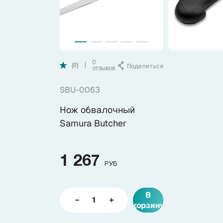
Коллекции
Ножи по видам
0
Поделиться
|
(0)
отзывов
Ножи по назначению
SBU-0063
Наборы
Нож обвалочный
Samura Butcher
Популярные подборки
1 267
Аксессуары
РУБ
Подарочные карты
В
корзину
Спецпредложения и уценка