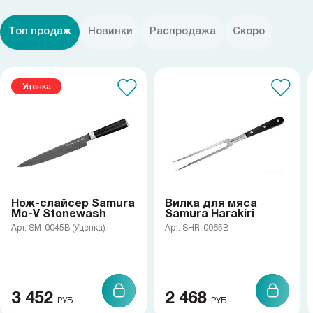
Топ продаж
Новинки
Распродажа
Скоро
Уценка
Нож-слайсер Samura
Вилка для мяса
Mo-V Stonewash
Samura Harakiri
Арт. SM-0045B (Уценка)
Арт. SHR-0065B
3 452
2 468
РУБ
РУБ