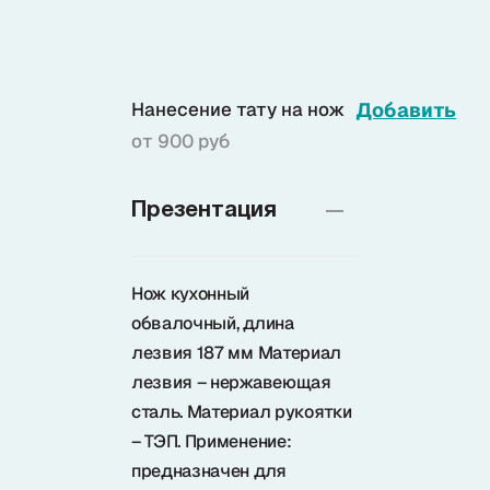
Доставка
Нанесение тату на нож
Добавить
О нас
от 900 руб
+7 (985) 682 65 26
Презентация
Интернет-магазин (пн-пт 9-18)
+7 (495) 280 73 80
Нож кухонный
Интернет-магазин
обвалочный, длина
лезвия 187 мм Материал
Problem@samura.ru
По вопросам качества
лезвия – нержавеющая
сталь. Материал рукоятки
– ТЭП. Применение:
предназначен для