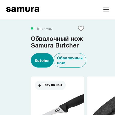
Избранное
В наличии
Обвалочный нож
Войти в личный кабинет
Samura Butcher
Обвалочный
Каталог
Butcher
нож
Смотреть весь каталог
Тату на нож
Новинки
NEW
Распродажа