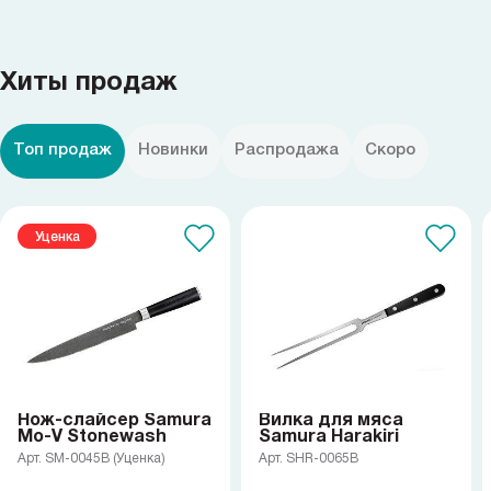
Хиты продаж
Топ продаж
Новинки
Распродажа
Скоро
Уценка
Нож-слайсер Samura
Вилка для мяса
Mo-V Stonewash
Samura Harakiri
Арт. SM-0045B (Уценка)
Арт. SHR-0065B