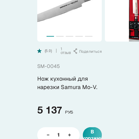
Коллекции
Ножи по видам
Ножи по назначению
1
Поделиться
|
(5.0)
отзыв
Наборы
SM-0045
Нож кухонный для
Популярные подборки
нарезки Samura Mo-V.
Аксессуары
5 137
РУБ
Подарочные карты
В
Спецпредложения и уценка
корзину