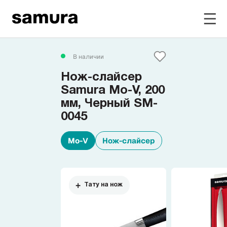
Избранное
В наличии
Нож-слайсер
Войти в личный кабинет
Samura Mo-V, 200
мм, Черный SM-
0045
Каталог
Mo-V
Нож-слайсер
Смотреть весь каталог
Новинки
NEW
Тату на нож
Распродажа