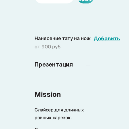
Доставка
О нас
Нанесение тату на нож
Добавить
от 900 руб
+7 (985) 682 65 26
Интернет-магазин (пн-пт 9-18)
Презентация
+7 (495) 280 73 80
Интернет-магазин
Mission
Problem@samura.ru
По вопросам качества
Слайсер для длинных
ровных нарезок.