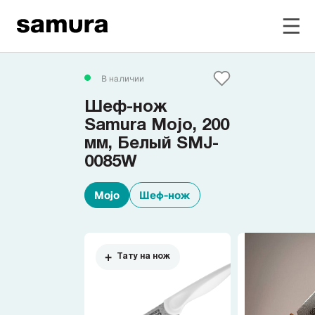
Избранное
В наличии
Шеф-нож
Войти в личный кабинет
Samura Mojo, 200
мм, Белый SMJ-
0085W
Каталог
Mojo
Шеф-нож
Смотреть весь каталог
Новинки
NEW
Тату на нож
Распродажа