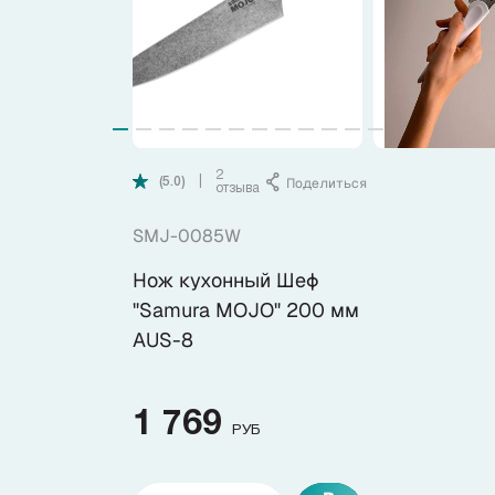
Коллекции
Ножи по видам
Ножи по назначению
2
Поделиться
|
(5.0)
отзыва
Наборы
SMJ-0085W
Нож кухонный Шеф
Популярные подборки
"Samura MOJO" 200 мм
AUS-8
Аксессуары
1 769
Подарочные карты
РУБ
Спецпредложения и уценка