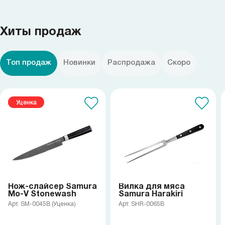
Хиты продаж
Топ продаж
Новинки
Распродажа
Скоро
Уценка
Нож-слайсер Samura
Вилка для мяса
Mo-V Stonewash
Samura Harakiri
Арт. SM-0045B (Уценка)
Арт. SHR-0065B