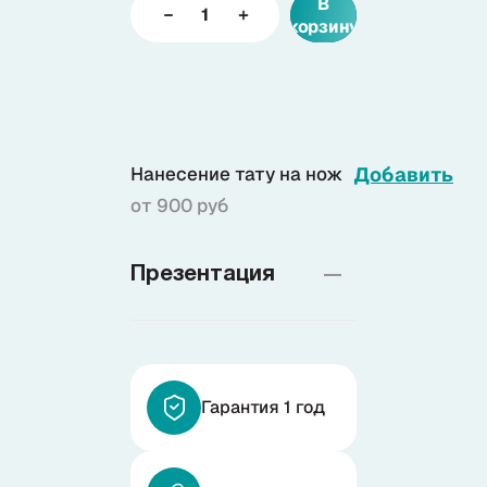
В
корзину
Доставка
О нас
Нанесение тату на нож
Добавить
от 900 руб
+7 (985) 682 65 26
Интернет-магазин (пн-пт 9-18)
Презентация
+7 (495) 280 73 80
Интернет-магазин
Problem@samura.ru
По вопросам качества
Гарантия 1 год