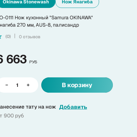
Okinawa Stonewash
Нож Янагиба
дерево
O-0111 Нож кухонный "Samura OKINAWA"
нагиба 270 мм, AUS-8, палисандр
(0)
0 отзывов
|
6 663
РУБ
В корзину
анесение тату на нож
Добавить
т 900 руб