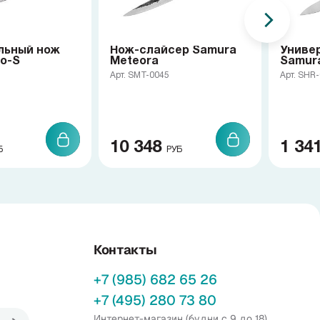
льный нож
Нож-слайсер Samura
Униве
o-S
Meteora
Samur
Арт. SMT-0045
Арт. SHR
10 348
1 34
Б
РУБ
Контакты
+7 (985) 682 65 26
+7 (495) 280 73 80
Интернет-магазин (будни с 9 до 18)