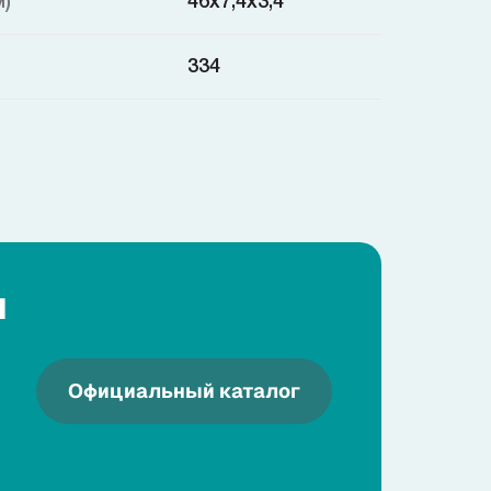
м)
46x7,4x3,4
334
я
Официальный каталог