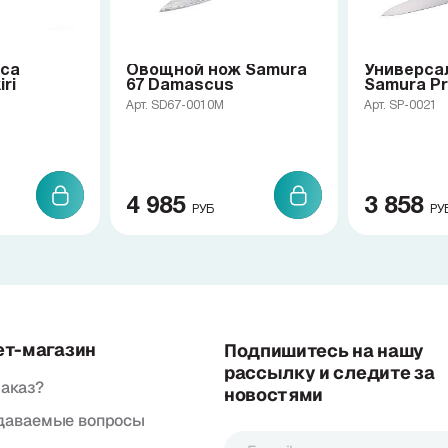
яса
Овощной нож Samura
Универса
ri
67 Damascus
Samura Pr
Арт. SD67-0010M
Арт. SP-0021
4 985
3 858
РУБ
РУ
ет-магазин
Подпишитесь на нашу
рассылку и следите за
заказ?
новостями
адаваемые вопросы