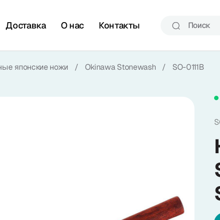
Доставка
О нас
Контакты
ные японские ножи
/
Okinawa Stonewash
/
SO-0111B
S