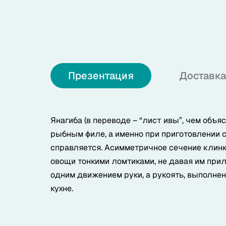
О нас
+7 (985) 682 65 26
Интернет-магазин (пн-пт 9-18)
Презентация
Доставка
+7 (495) 280 73 80
Офис продаж
Янагиба (в переводе – “лист ивы”, чем объ
Problem@samura.ru
По вопросам качества
рыбным филе, а именно при приготовлении с
справляется. Асимметричное сечение клинк
овощи тонкими ломтиками, не давая им прил
одним движением руки, а рукоять, выполне
кухне.
Samura в соцсетях