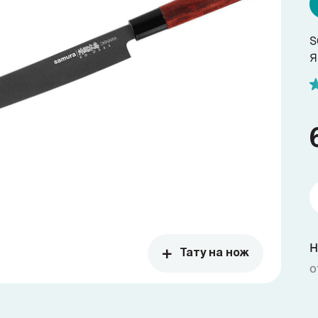
S
Я
Н
Тату на нож
о