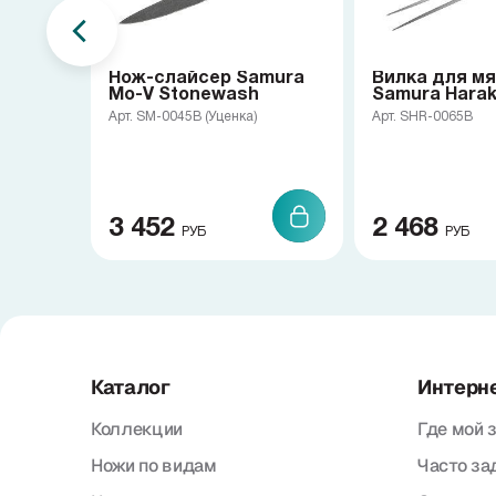
Нож-слайсер Samura
Вилка для м
Mo-V Stonewash
Samura Haraki
Арт. SM-0045B (Уценка)
Арт. SHR-0065B
3 452
2 468
РУБ
РУБ
Каталог
Интерн
Коллекции
Где мой 
Ножи по видам
Часто з