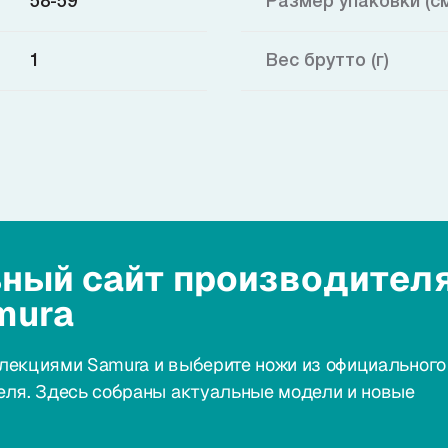
58-59
Размер упаковки (с
1
Вес брутто (г)
ный сайт производител
mura
лекциями Samura и выберите ножи из официального
еля. Здесь собраны актуальные модели и новые