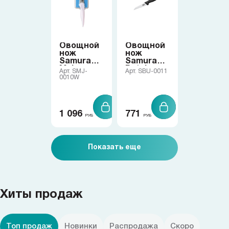
Овощной
Овощной
нож
нож
Samura
Samura
Mojo
Butcher
Арт. SMJ-
Арт. SBU-0011
0010W
1 096
771
РУБ
РУБ
Показать еще
Хиты продаж
Топ продаж
Новинки
Распродажа
Скоро