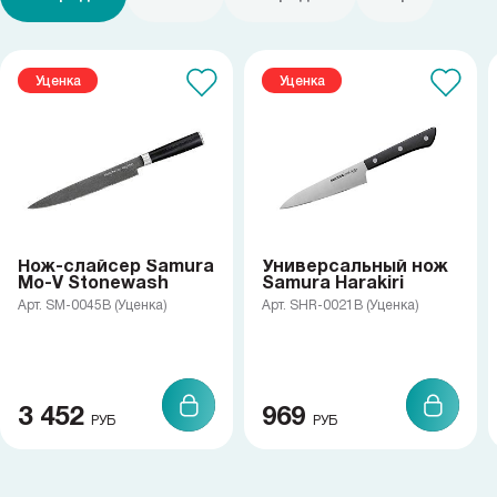
Уценка
Уценка
Нож-слайсер Samura
Универсальный нож
Mo-V Stonewash
Samura Harakiri
Арт. SM-0045B (Уценка)
Арт. SHR-0021B (Уценка)
3 452
969
РУБ
РУБ