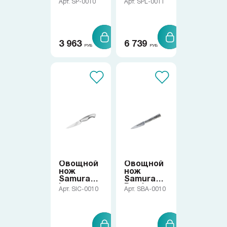
Арт. SP-0010
Арт. SPL-0011
Lunar
Коллекции
Ножи по видам
3 963
6 739
РУБ
РУБ
Ножи по назначению
Наборы
Популярные подборки
Аксессуары
Овощной
Овощной
нож
нож
Samura
Samura
Ice
Bamboo
Арт. SIC-0010
Арт. SBA-0010
Подарочные карты
Спецпредложения и уценка