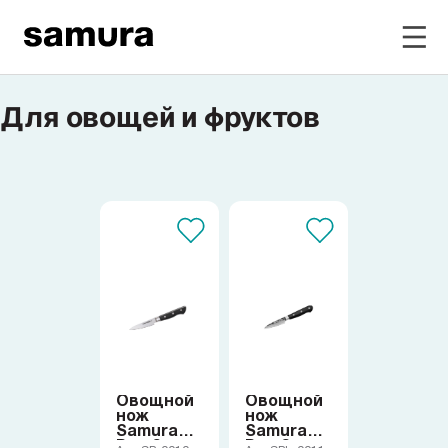
Для овощей и фруктов
Избранное
Войти в личный кабинет
Каталог
Смотреть весь каталог
Новинки
NEW
Овощной
Овощной
Распродажа
нож
нож
Samura
Samura
Pro-S
Pro-S