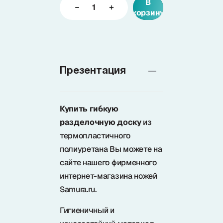
В
корзину
Доставка
О нас
Презентация
+7 (985) 682 65 26
Интернет-магазин (пн-пт 9-18)
Купить гибкую
разделочную доску
из
+7 (495) 280 73 80
термопластичного
Интернет-магазин
полиуретана Вы можете на
Problem@samura.ru
сайте нашего фирменного
По вопросам качества
интернет-магазина ножей
Samura.ru.
Гигиеничный и