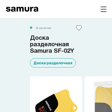
Избранное
В наличии
Доска
Войти в личный кабинет
разделочная
Samura SF-02Y
Каталог
Доска разделочная
Смотреть весь каталог
Новинки
NEW
Распродажа