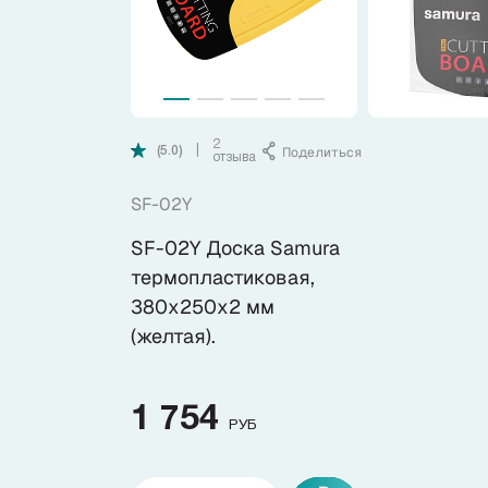
Коллекции
Ножи по видам
2
Поделиться
|
(5.0)
Ножи по назначению
отзыва
SF-02Y
Наборы
SF-02Y Доска Samura
термопластиковая,
Популярные подборки
380х250х2 мм
(желтая).
Аксессуары
1 754
Подарочные карты
РУБ
Спецпредложения и уценка