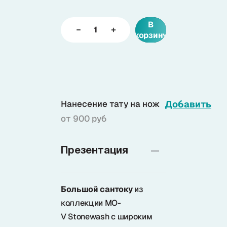
В
Доставка
корзину
О нас
+7 (985) 682 65 26
Нанесение тату на нож
Добавить
Интернет-магазин (пн-пт 9-18)
от 900 руб
+7 (495) 280 73 80
Интернет-магазин
Презентация
Problem@samura.ru
По вопросам качества
Большой сантоку
из
коллекции MO-
V Stonewash с широким