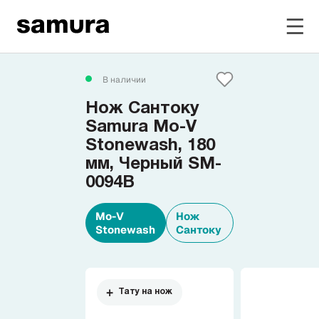
Избранное
В наличии
Нож Сантоку
Войти в личный кабинет
Samura Mo-V
Stonewash, 180
мм, Черный SM-
Каталог
0094B
Смотреть весь каталог
Mo-V
Нож
Stonewash
Сантоку
Новинки
NEW
Распродажа
Тату на нож