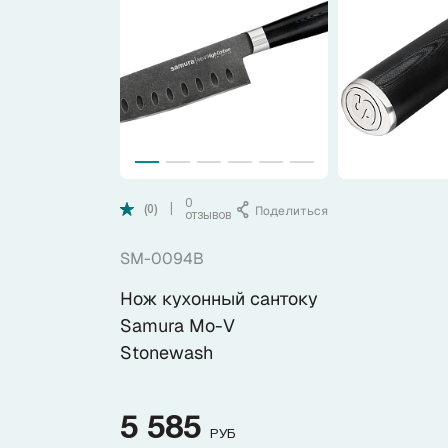
Коллекции
Ножи по видам
Ножи по назначению
Наборы
0
Поделиться
|
(0)
отзывов
SM-0094B
Популярные подборки
Нож кухонный сантоку
Аксессуары
Samura Mo-V
Stonewash
Подарочные карты
5 585
РУБ
Спецпредложения и уценка