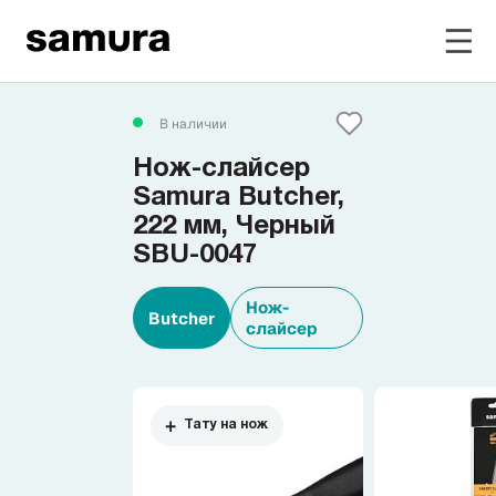
Избранное
В наличии
Нож-слайсер
Войти в личный кабинет
Samura Butcher,
222 мм, Черный
SBU-0047
Каталог
Нож-
Butcher
Смотреть весь каталог
слайсер
Новинки
NEW
Тату на нож
Распродажа