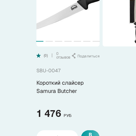
Коллекции
Ножи по видам
Ножи по назначению
0
Поделиться
|
(0)
отзывов
Наборы
SBU-0047
Популярные подборки
Короткий слайсер
Samura Butcher
Аксессуары
1 476
Подарочные карты
РУБ
В
Спецпредложения и уценка