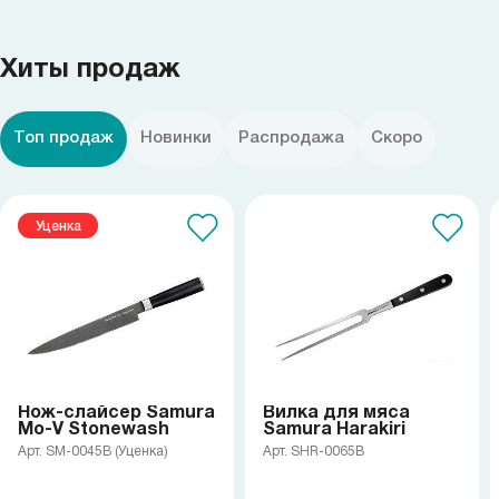
Хиты продаж
Топ продаж
Новинки
Распродажа
Скоро
Уценка
Нож-слайсер Samura
Вилка для мяса
Mo-V Stonewash
Samura Harakiri
Арт. SM-0045B (Уценка)
Арт. SHR-0065B