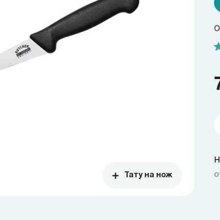
О
Н
о
Тату на нож