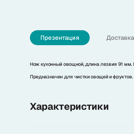
О нас
+7 (985) 682 65 26
Презентация
Доставка
Интернет-магазин (пн-пт 9-18)
+7 (495) 280 73 80
Офис продаж
Нож кухонный овощной, длина лезвия 91 мм.
Problem@samura.ru
Предназначен для чистки овощей и фруктов. И
По вопросам качества
Характеристики
Samura в соцсетях