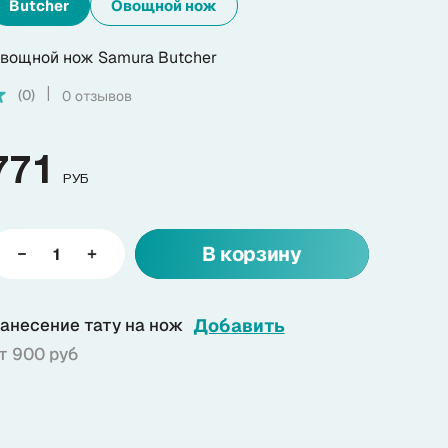
Butcher
Овощной нож
вощной нож Samura Butcher
(0)
0 отзывов
|
771
РУБ
В корзину
анесение тату на нож
Добавить
т 900 руб