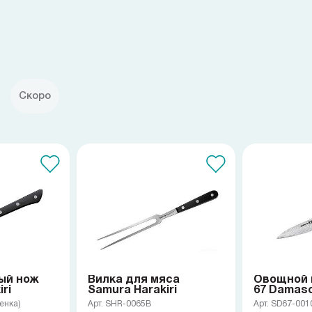
Скоро
ый нож
Вилка для мяса
Овощной 
ri
Samura Harakiri
67 Damas
енка)
Арт. SHR-0065B
Арт. SD67-00