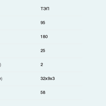
ТЭП
95
180
25
)
2
м)
32x9x3
58