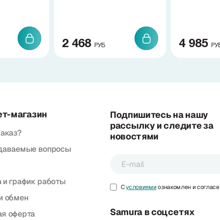
2 468
4 985
РУБ
РУ
ет-магазин
Подпишитесь на нашу
рассылку и следите за
заказ?
новостями
адаваемые вопросы
 и график работы
С
условиями
ознакомлен и согласе
и обмен
Samura в соцсетях
я оферта