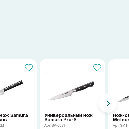
нож Samura
Универсальный нож
Нож-с
cus
Samura Pro-S
Meteo
10M
Арт. SP-0021
Арт. SMT