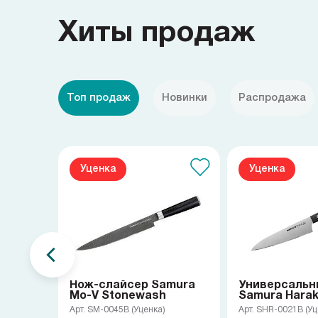
Хиты продаж
Топ продаж
Новинки
Распродажа
Уценка
Уценка
Нож-слайсер Samura
Универсальн
Mo-V Stonewash
Samura Haraki
Арт. SM-0045B (Уценка)
Арт. SHR-0021B (Уц