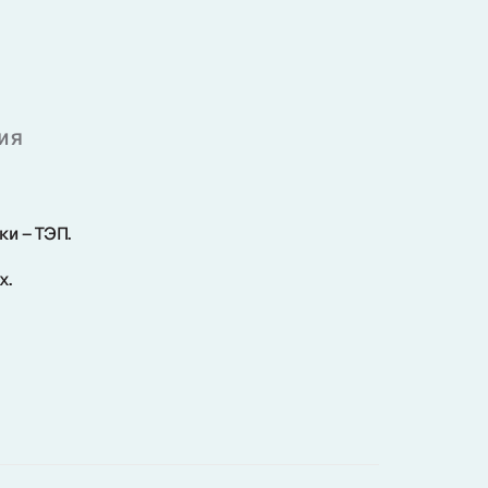
ия
и – ТЭП.
х.