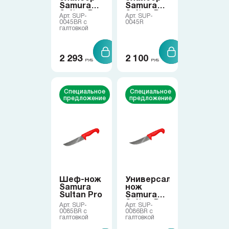
Samura
Samura
Коллекции
Sultan Pro
Sultan Pro
Арт. SUP-
Арт. SUP-
0045BR с
0045R
галтовкой
Ножи по видам
2 293
2 100
РУБ
РУБ
Ножи по назначению
Специальное
Специальное
предложение
предложение
Наборы
Популярные подборки
Аксессуары
Шеф-нож
Универсальный
Samura
нож
Подарочные карты
Sultan Pro
Samura
Sultan Pro
Арт. SUP-
Арт. SUP-
0085BR с
0086BR с
галтовкой
галтовкой
Спецпредложения и уценка