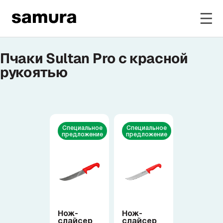
Пчаки Sultan Pro с красной
Избранное
рукоятью
Войти в личный кабинет
Каталог
Специальное
Специальное
предложение
предложение
Смотреть весь каталог
Новинки
NEW
Распродажа
Нож-
Нож-
слайсер
слайсер