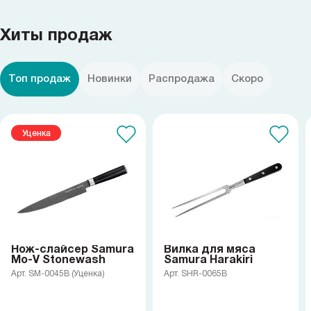
Samura в соцсетях
Хиты продаж
Топ продаж
Новинки
Распродажа
Скоро
Уценка
Нож-слайсер Samura
Вилка для мяса
Mo-V Stonewash
Samura Harakiri
Арт. SM-0045B (Уценка)
Арт. SHR-0065B