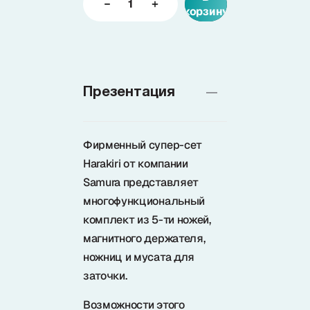
корзину
Доставка
О нас
Презентация
+7 (985) 682 65 26
Фирменный супер-сет
Интернет-магазин (пн-пт 9-18)
Harakiri от компании
+7 (495) 280 73 80
Samura представляет
Интернет-магазин
многофункциональный
комплект из 5-ти ножей,
Problem@samura.ru
По вопросам качества
магнитного держателя,
ножниц и мусата для
заточки.
Возможности этого