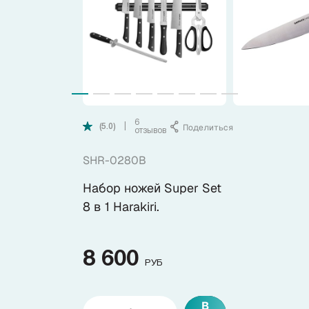
Коллекции
Ножи по видам
Ножи по назначению
6
Поделиться
|
(5.0)
отзывов
Наборы
SHR-0280B
Популярные подборки
Набор ножей Super Set
8 в 1 Harakiri.
Аксессуары
8 600
Подарочные карты
РУБ
В
Спецпредложения и уценка