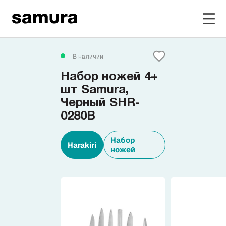
Избранное
В наличии
Набор ножей 4+
Войти в личный кабинет
шт Samura,
Черный SHR-
0280B
Каталог
Набор
Harakiri
Смотреть весь каталог
ножей
Новинки
NEW
Распродажа