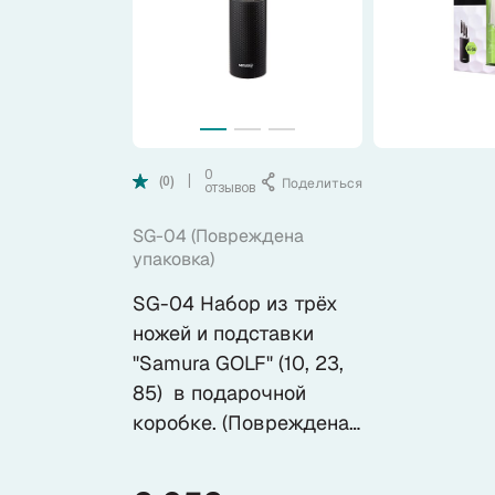
Коллекции
Ножи по видам
Ножи по назначению
0
Поделиться
|
(0)
отзывов
Наборы
SG-04 (Повреждена
упаковка)
Популярные подборки
SG-04 Набор из трёх
ножей и подставки
Аксессуары
"Samura GOLF" (10, 23,
85) в подарочной
коробке. (Повреждена
Подарочные карты
упаковка)
Спецпредложения и уценка