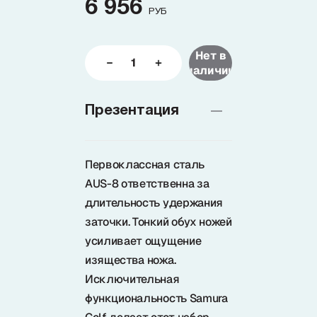
6 956
РУБ
Доставка
Нет в
наличии
О нас
Презентация
+7 (985) 682 65 26
Интернет-магазин (пн-пт 9-18)
Первоклассная сталь
+7 (495) 280 73 80
AUS-8 ответственна за
Интернет-магазин
длительность удержания
заточки. Тонкий обух ножей
Problem@samura.ru
усиливает ощущение
По вопросам качества
изящества ножа.
Исключительная
функциональность Samura