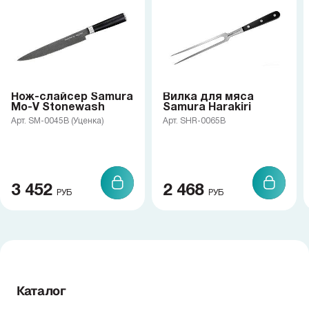
Нож-слайсер Samura
Вилка для мяса
Mo-V Stonewash
Samura Harakiri
Арт. SM-0045B (Уценка)
Арт. SHR-0065B
3 452
2 468
РУБ
РУБ
Каталог