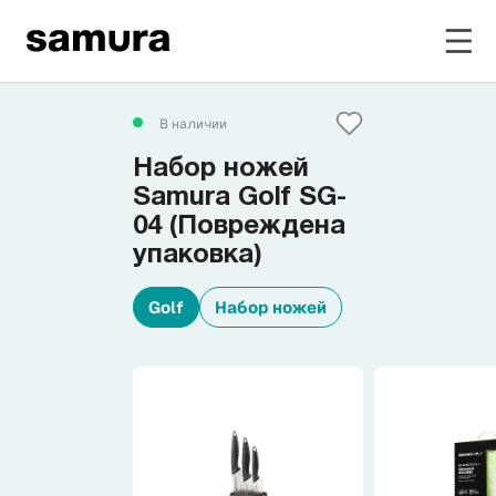
Избранное
В наличии
Набор ножей
Войти в личный кабинет
Samura Golf SG-
04 (Повреждена
упаковка)
Каталог
Golf
Набор ножей
Смотреть весь каталог
Новинки
NEW
Распродажа