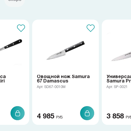
яса
Овощной нож Samura
Универса
ri
67 Damascus
Samura Pr
Арт. SD67-0010M
Арт. SP-0021
4 985
3 858
РУБ
РУ