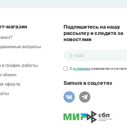
ет-магазин
Подпишитесь на нашу
рассылку и следите за
заказ?
новостями
адаваемые вопросы
 и график работы
С
условиями
ознакомлен и согласе
и обмен
Samura в соцсетях
я оферта
каты