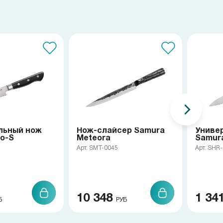
льный нож
Нож-слайсер Samura
Униве
o-S
Meteora
Samur
Арт. SMT-0045
Арт. SHR
10 348
1 34
Б
РУБ