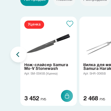
Уценка
Нож-слайсер Samura
Вилка для м
Mo-V Stonewash
Samura Haraki
Арт. SM-0045B (Уценка)
Арт. SHR-0065B
3 452
2 468
РУБ
РУБ