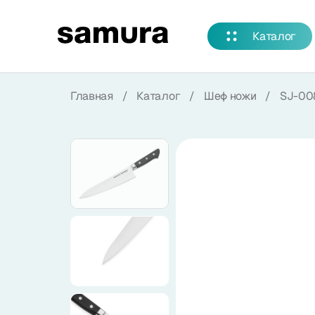
Избранное
Каталог
Войти в личный кабинет
Главная
/
Каталог
/
Шеф ножи
/
SJ-00
Каталог
Смотреть весь каталог
Новинки
NEW
Распродажа
Коллекции