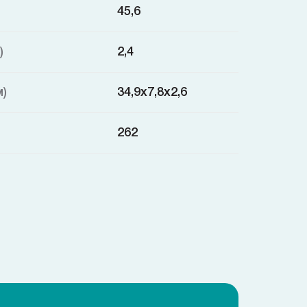
45,6
)
2,4
м)
34,9х7,8х2,6
262