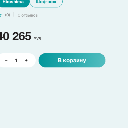
Hiroshima
Шеф-нож
(0)
0 отзывов
|
40 265
РУБ
В корзину