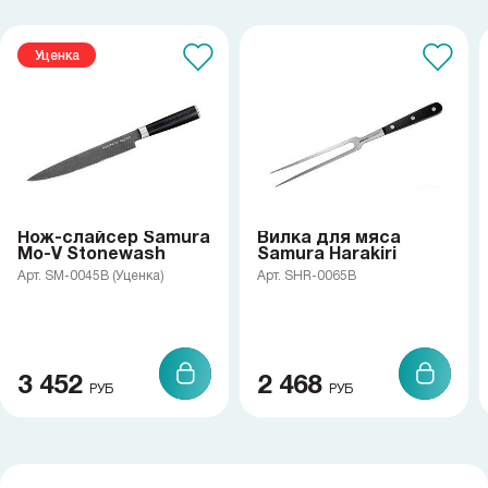
Уценка
Нож-слайсер Samura
Вилка для мяса
Mo-V Stonewash
Samura Harakiri
Арт. SM-0045B (Уценка)
Арт. SHR-0065B
3 452
2 468
РУБ
РУБ