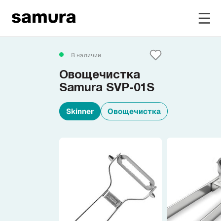
Избранное
В наличии
Овощечистка
Войти в личный кабинет
Samura SVP-01S
Skinner
Овощечистка
Каталог
Смотреть весь каталог
Новинки
NEW
Распродажа