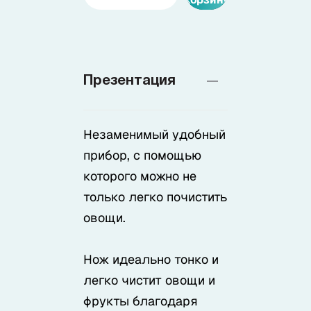
Доставка
О нас
Презентация
Незаменимый удобный
+7 (985) 682 65 26
Интернет-магазин (пн-пт 9-18)
прибор, с помощью
которого можно не
+7 (495) 280 73 80
Интернет-магазин
только легко почистить
овощи.
Problem@samura.ru
По вопросам качества
Нож идеально тонко и
легко чистит овощи и
фрукты благодаря