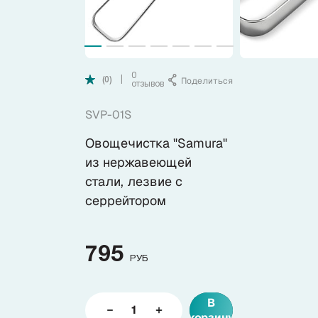
Коллекции
Ножи по видам
0
Поделиться
|
(0)
отзывов
Ножи по назначению
SVP-01S
Овощечистка "Samura"
Наборы
из нержавеющей
стали, лезвие с
Популярные подборки
серрейтором
Аксессуары
795
РУБ
Подарочные карты
В
Спецпредложения и уценка
корзину